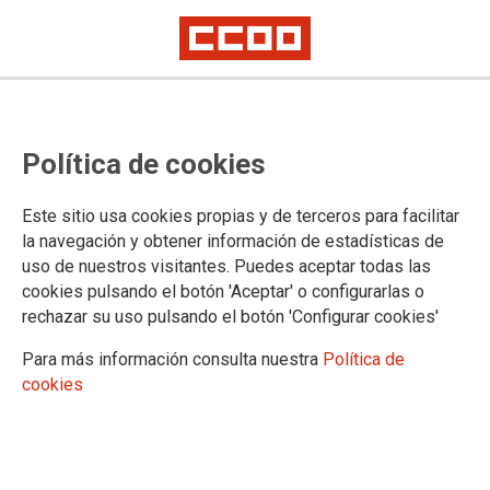
PUBLICACIONES Y DOCUMENTOS
Política de cookies
Publicaciones periódicas
Gaceta Sindical Digital
Este sitio usa cookies propias y de terceros para facilitar
Gaceta Sindical. Reflexión y Debate
la navegación y obtener información de estadísticas de
Publicaciones monográficas
uso de nuestros visitantes. Puedes aceptar todas las
Publicaciones monográficas
cookies pulsando el botón 'Aceptar' o configurarlas o
Portal Transparencia
rechazar su uso pulsando el botón 'Configurar cookies'
Estatuto de los Trabajadores
Para más información consulta nuestra
Política de
Publicaciones de las secretarías
cookies
Acción Sindical
Estudios y Jornadas
Negociación Colectiva
Acción Sindical Internacional
Publicaciones