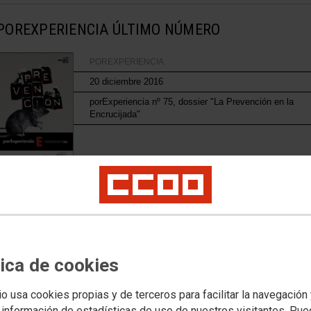
POREXPERIENCIA
ÚLTIMO NÚMERO
POREXPERIENCIA.
20 diciembre 2016
porExperiencia nº 75, dossier "La Prevención en la
Encrucijada"
POREXPERIENCIA
RESTO DE NÚMEROS
POREXPERIENCIA
14 octubre 2016
tica de cookies
orExperiencia nº 74, dossier "Exposición a plaguicidas"
io usa cookies propias y de terceros para facilitar la navegación
 información de estadísticas de uso de nuestros visitantes. Pu