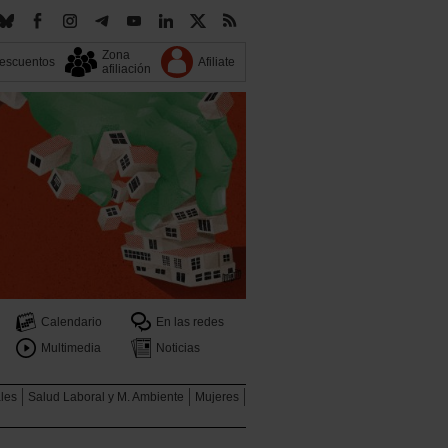
Zona
escuentos
Afiliate
afiliación
Calendario
En las redes
Multimedia
Noticias
ales
Salud Laboral y M. Ambiente
Mujeres