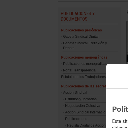
PUBLICACIONES Y
DOCUMENTOS
Publicaciones periódicas
Gaceta Sindical Digital
Gaceta Sindical. Reflexión y
Debate
Publicaciones monográficas
Publicaciones monográficas
Portal Transparencia
Estatuto de los Trabajadores
Publicaciones de las secretarías
Acción Sindical
Estudios y Jornadas
Negociación Colectiva
Polí
Acción Sindical Internacional
p
Publicaciones
Este sit
Revista Digital de Acción
obtener