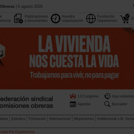
 Obreras
| 6 agosto 2026.
de
Publicaciones
Nuestra
Fundación
D
rencia
y documentos
organización
Organismos
13 Congreso
Aquí estamos
Agenda
Buscador
pleo
Estudios
Formación
Internacional
Migraciones
Institucional y M. Soci
vista Por Experiencia