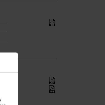
 y
edes