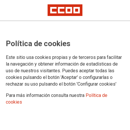
Política de cookies
Este sitio usa cookies propias y de terceros para facilitar
Movilización por el 8M 2025
la navegación y obtener información de estadísticas de
uso de nuestros visitantes. Puedes aceptar todas las
10-03-2025
cookies pulsando el botón 'Aceptar' o configurarlas o
TEMAS
rechazar su uso pulsando el botón 'Configurar cookies'
Para más información consulta nuestra
Política de
La secretaria de Mujeres, Igualdad y Condiciones de Trabajo de CCOO,
cookies
Carolina Vidal, participó este sábado en la movilización del 8M en Madrid
para reivindicar los “grandes frutos” que el diálogo social ha dado a las
mujeres en el ámbito laboral y reclama políticas públicas que sigan
contribuyendo al estrechamiento de las brechas.
Fotos: Julián Rebollo