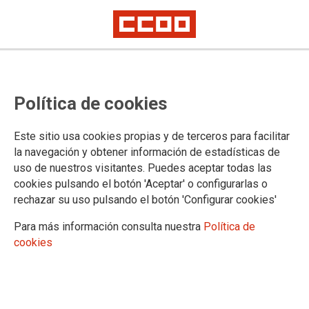
Corresponsables para Ganar Más:
Política de cookies
Herramientas y propuestas para
una sociedad de los cuidados
Este sitio usa cookies propias y de terceros para facilitar
la navegación y obtener información de estadísticas de
uso de nuestros visitantes. Puedes aceptar todas las
La secretaría confederal de Mujeres, Igualdad y Condiciones
cookies pulsando el botón 'Aceptar' o configurarlas o
de Trabajo organiza esta jornada en la que se abordarán los
rechazar su uso pulsando el botón 'Configurar cookies'
retos y transformaciones pendientes para construir una
sociedad de los cuidados además de presentar los últimos
Para más información consulta nuestra
Política de
trabajos y herramientas sindicales elaborados para fomentar
cookies
la corresponsabilida. Inscripciones
aquí
.
16/04/2024.
La secretaría confederal de Mujeres,