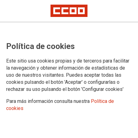
INVESTIGACIONES
Estudio de los convenios
Política de cookies
colectivos en materia de
conciliación y corresponsabilidad
Este sitio usa cookies propias y de terceros para facilitar
la navegación y obtener información de estadísticas de
uso de nuestros visitantes. Puedes aceptar todas las
Estudio de los convenios colectivos en materia de
cookies pulsando el botón 'Aceptar' o configurarlas o
conciliación y corresponsabilidad
. Autoría: Belén Fernández
rechazar su uso pulsando el botón 'Configurar cookies'
Docampo, Rosa Rodríguez Martín-Retortillo, Alberto Vaquero
Para más información consulta nuestra
Política de
García, Emma Rodríguez Rodríguez (Coord.)
cookies
07/06/2024.
HISTÓRICAMENTE
a las mujeres
se les responsabiliza casi en