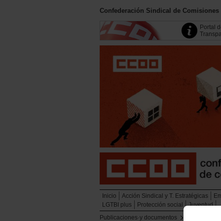
Confederación Sindical de Comisiones
Portal 
Transpa
Inicio
Acción Sindical y T. Estratégicas
Em
LGTBI plus
Protección social
Juventud
Publicaciones·y documentos
Publicacione