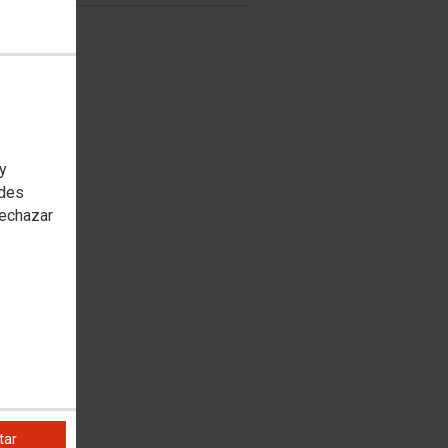
 y
edes
rechazar
tar