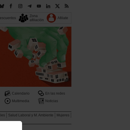
Zona
escuentos
Afiliate
afiliación
Calendario
En las redes
Multimedia
Noticias
ales
Salud Laboral y M. Ambiente
Mujeres