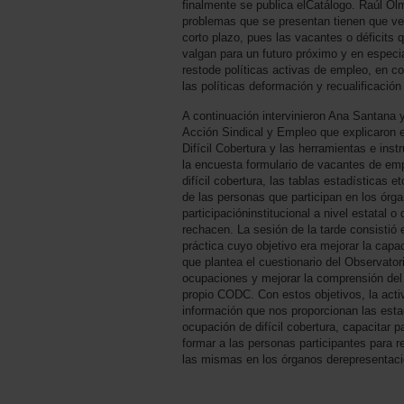
finalmente se publica elCatálogo. Raúl Ol
problemas que se presentan tienen que ver 
corto plazo, pues las vacantes o déficits q
valgan para un futuro próximo y en especia
restode políticas activas de empleo, en c
las políticas deformación y recualificación
A continuación intervinieron Ana Santana y
Acción Sindical y Empleo que explicaron 
Difícil Cobertura y las herramientas e ins
la encuesta formulario de vacantes de em
difícil cobertura, las tablas estadísticas 
de las personas que participan en los órg
participacióninstitucional a nivel estatal 
rechacen. La sesión de la tarde consistió 
práctica cuyo objetivo era mejorar la capa
que plantea el cuestionario del Observato
ocupaciones y mejorar la comprensión del
propio CODC. Con estos objetivos, la acti
información que nos proporcionan las estad
ocupación de difícil cobertura, capacitar 
formar a las personas participantes para 
las mismas en los órganos derepresentación