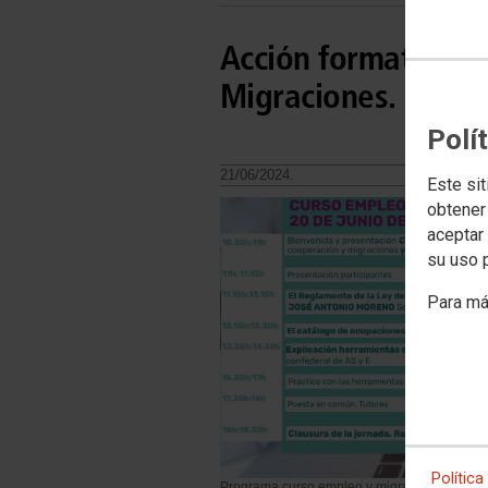
Acción formativa s
Migraciones. 20 de
Polí
21/06/2024.
Este sit
obtener
aceptar 
su uso 
Para má
Política
Programa curso empleo y migraciones 2024