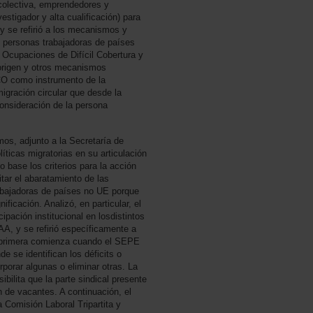
 colectiva, emprendedores y
stigador y alta cualificación) para
y se refirió a los mecanismos y
e personas trabajadoras de países
 Ocupaciones de Difícil Cobertura y
 origen y otros mecanismos
CCO como instrumento de la
migración circular que desde la
onsideración de la persona
mos, adjunto a la Secretaría de
íticas migratorias en su articulación
 base los criterios para la acción
itar el abaratamiento de las
rabajadoras de países no UE porque
nificación. Analizó, en particular, el
cipación institucional en losdistintos
AA, y se refirió específicamente a
a primera comienza cuando el SEPE
e se identifican los déficits o
rporar algunas o eliminar otras. La
bilita que la parte sindical presente
n de vacantes. A continuación, el
 Comisión Laboral Tripartita y