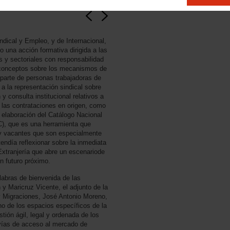
ndical y Empleo, y de Internacional,
 una acción formativa dirigida a las
es y sectoriales con responsabilidad
r conceptos sobre los mecanismos de
parte de personas trabajadoras de
a la representación sindical sobre
 y consulta institucional relativos a
las contrataciones en origen, como
a elaboración del Catálogo Nacional
), que es una herramienta que
 y vacantes que son especialmente
endía reflexionar sobre la inmediata
Extranjería que abre un escenariode
n futuro próximo.
labras de bienvenida de las
 y Maricruz Vicente, el adjunto de la
y Migraciones, José Antonio Moreno,
o de los espacios específicos de la
stión ágil, legal y ordenada de los
s vías de acceso al mercado de