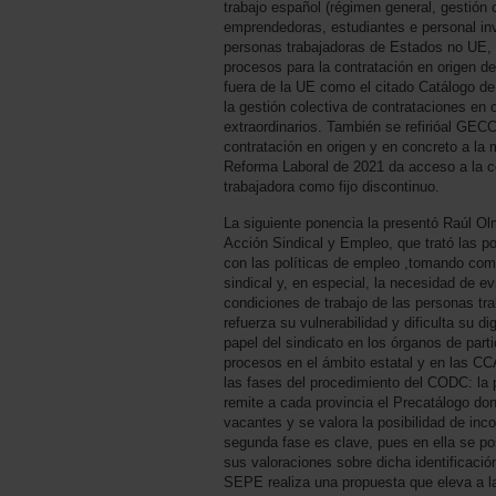
trabajo español (régimen general, gestión
emprendedoras, estudiantes e personal inve
personas trabajadoras de Estados no UE, 
procesos para la contratación en origen d
fuera de la UE como el citado Catálogo de
la gestión colectiva de contrataciones en
extraordinarios. También se refirióal GE
contratación en origen y en concreto a la 
Reforma Laboral de 2021 da acceso a la c
trabajadora como fijo discontinuo.
La siguiente ponencia la presentó Raúl Ol
Acción Sindical y Empleo, que trató las pol
con las políticas de empleo ,tomando como
sindical y, en especial, la necesidad de ev
condiciones de trabajo de las personas t
refuerza su vulnerabilidad y dificulta su dig
papel del sindicato en los órganos de parti
procesos en el ámbito estatal y en las CC
las fases del procedimiento del CODC: l
remite a cada provincia el Precatálogo dond
vacantes y se valora la posibilidad de inco
segunda fase es clave, pues en ella se posi
sus valoraciones sobre dicha identificació
SEPE realiza una propuesta que eleva a la