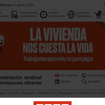
 Obreras
| 6 agosto 2026.
de
Publicaciones
Nuestra
Fundación
D
rencia
y documentos
organización
Organismos
13 Congreso
Aquí estamos
Agenda
Buscador
pleo
Estudios
Formación
Internacional
Migraciones
Institucional y M. Soci
s de las secretarías
Acción Sindical
Estudios y Jornadas