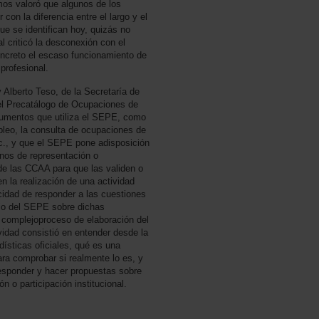
mos valoró que algunos de los
con la diferencia entre el largo y el
ue se identifican hoy, quizás no
l criticó la desconexión con el
oncreto el escaso funcionamiento de
 profesional.
 Alberto Teso, de la Secretaría de
el Precatálogo de Ocupaciones de
trumentos que utiliza el SEPE, como
pleo, la consulta de ocupaciones de
etc., y que el SEPE pone adisposición
anos de representación o
o de las CCAA para que las validen o
en la realización de una actividad
cidad de responder a las cuestiones
rio del SEPE sobre dichas
 complejoproceso de elaboración del
vidad consistió en entender desde la
ísticas oficiales, qué es una
para comprobar si realmente lo es, y
responder y hacer propuestas sobre
 o participación institucional.