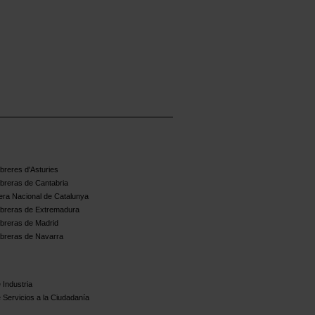
reres d'Asturies
breras de Cantabria
ra Nacional de Catalunya
breras de Extremadura
breras de Madrid
breras de Navarra
 Industria
 Servicios a la Ciudadanía