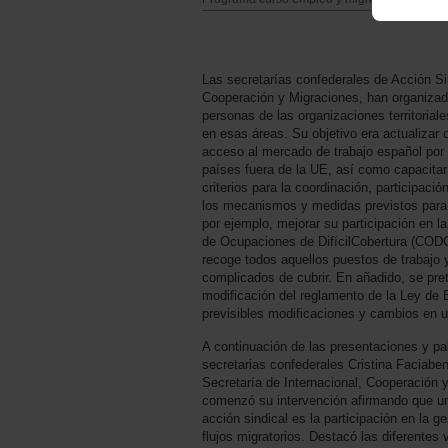
Las secretarías confederales de Acción Si
Cooperación y Migraciones, han organizado
personas de las organizaciones territorial
en esas áreas. Su objetivo era actualiza
acceso al mercado de trabajo español por 
países fuera de la UE, así como capacitar 
criterios para la coordinación, participación
los mecanismos y medidas previstos para 
por ejemplo, mejorar su participación en l
de Ocupaciones de DifícilCobertura (CODC
recoge todos aquellos puestos de trabajo
complicados de cubrir. En añadido, se pret
modificación del reglamento de la Ley de 
previsibles modificaciones y cambios en u
A continuación de las presentaciones y pa
secretarias confederales Cristina Faciaben
Secretaría de Internacional, Cooperación 
comenzó su intervención afirmando que un
acción sindical es la participación en la ge
flujos migratorios. Destacó las diferente