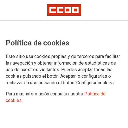
La siniestralidad mortal se acelera
Política de cookies
en España: 741 muertes en el
trabajo hasta noviembre, un 11,6
Este sitio usa cookies propias y de terceros para facilitar
% más que el año pasado
la navegación y obtener información de estadísticas de
uso de nuestros visitantes. Puedes aceptar todas las
cookies pulsando el botón 'Aceptar' o configurarlas o
rechazar su uso pulsando el botón 'Configurar cookies'
13/01/2025.
Para más información consulta nuestra
Política de
cookies