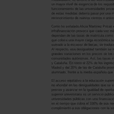
un mayor nivel de exigencia de los requisi
funcionamiento de las universidades priv
de estas medidas debería pasar por una mo
reconocimiento de nuevos centros o unive
Como ha señalado Alicia Martínez Pozas e
infrafinanciación provoca que cada vez má
dependan de las tasas de matrícula com
que coloca una mayor carga económica sob
sumado a la escasez de becas, se traduc
Al respecto, esa desigualdad también se r
grandes variaciones en los precios de los c
comunidades autónomas. Así, las tasas má
y Cataluña. En torno al 22% de los ingres
Madrid y del 20% de las de Cataluña provi
alumnado, frente a la media española que 
El acceso equitativo a la educación super
no ahondar en las desigualdades que se 
previas y avanzar en la igualdad de opor
superior universitaria es un servicio públi
universidades públicas con una financiació
en el tiempo que cubra el 100% de sus ne
cumplimiento a sus obligaciones con la so