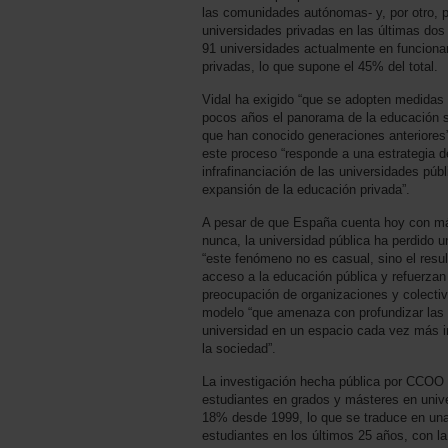
las comunidades autónomas- y, por otro, po
universidades privadas en las últimas dos
91 universidades actualmente en funciona
privadas, lo que supone el 45% del total.
Vidal ha exigido “que se adopten medidas u
pocos años el panorama de la educación su
que han conocido generaciones anteriores
este proceso “responde a una estrategia de
infrafinanciación de las universidades púb
expansión de la educación privada”.
A pesar de que España cuenta hoy con más
nunca, la universidad pública ha perdido 
“este fenómeno no es casual, sino el result
acceso a la educación pública y refuerzan 
preocupación de organizaciones y colecti
modelo “que amenaza con profundizar las 
universidad en un espacio cada vez más 
la sociedad”.
La investigación hecha pública por CCOO d
estudiantes en grados y másteres en univ
18% desde 1999, lo que se traduce en una
estudiantes en los últimos 25 años, con la