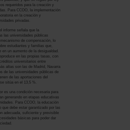
tos requeridos para la creación y
adas. Para CCOO, la implementación
ratoria en la creación y
rsidades privadas.
l informe señala que la
s las universidades públicas
o mecanismo de compensación, lo
re estudiantes y familias que,
e en un aumento de la desigualdad.
eproduce en las propias tasas, con
réditos universitarios entre
s altas son las de Madrid, Navarra
os de las universidades públicas de
enen de las aportaciones del
se sitúa en el 13,5 %.
ior es una condición necesaria para
van generando en etapas educativas
tunidades. Para CCOO, la educación
co que debe estar garantizado por las
n adecuada, suficiente y previsible
cesidades básicas para poder dar
ciedad.