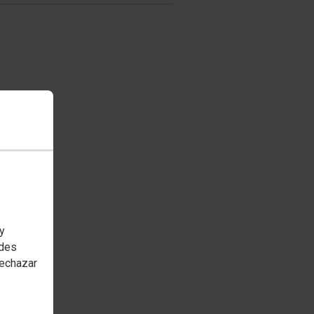
 y
edes
rechazar