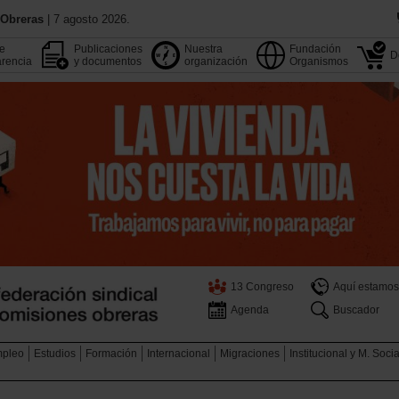
 Obreras
| 7 agosto 2026.
de
Publicaciones
Nuestra
Fundación
D
rencia
y documentos
organización
Organismos
13 Congreso
Aquí estamos
Agenda
Buscador
pleo
Estudios
Formación
Internacional
Migraciones
Institucional y M. Soci