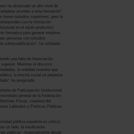
aís ha alcanzado un alto nivel de
e empleos acordes a esta formación”.
 tienen estudios superiores, pero la
orresponden con la formación
ructural en el tejido productivo
sión formativa para generar empleos
has personas con estudios
 la sobrecualificación”, ha señalado
tando una falta de financiación
 superior. Mientras el discurso
heredadas, la realidad muestra que
pública, la brecha social se perpetúa
itada”, ha asegurado.
etaria de Participación Institucional
secretario general de la Federación
 Martínez Pozas, coautora del
iones Laborales y Políticas Públicas
ersidad pública española es crítica”,
r un lado, la insuficiente
iones públicas –especialmente desde