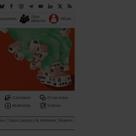
Zona
escuentos
Afiliate
afiliación
Calendario
En las redes
Multimedia
Noticias
ales
Salud Laboral y M. Ambiente
Mujeres