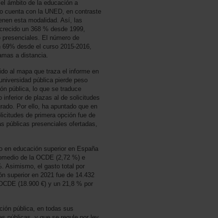
el ámbito de la educación a
olo cuenta con la UNED, en contraste
enen esta modalidad. Así, las
 crecido un 368 % desde 1999,
 presenciales. El número de
n 69% desde el curso 2015-2016,
amas a distancia.
ido al mapa que traza el informe en
 universidad pública pierde peso
ción pública, lo que se traduce
inferior de plazas al de solicitudes
rado. Por ello, ha apuntado que en
olicitudes de primera opción fue de
as públicas presenciales ofertadas,
co en educación superior en España
promedio de la OCDE (2,72 %) e
. Asimismo, el gasto total por
ión superior en 2021 fue de 14.432
a OCDE (18.900 €) y un 21,8 % por
ión pública, en todas sus
s públicas, y que se regule por ley