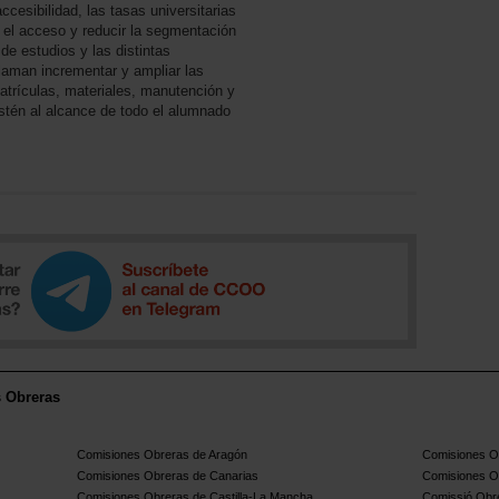
ccesibilidad, las tasas universitarias
r el acceso y reducir la segmentación
 de estudios y las distintas
aman incrementar y ampliar las
trículas, materiales, manutención y
stén al alcance de todo el alumnado
s Obreras
Comisiones Obreras de Aragón
Comisiones Ob
Comisiones Obreras de Canarias
Comisiones O
Comisiones Obreras de Castilla-La Mancha
Comissió Obre