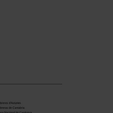
reres d'Asturies
breras de Cantabria
ra Nacional de Catalunya