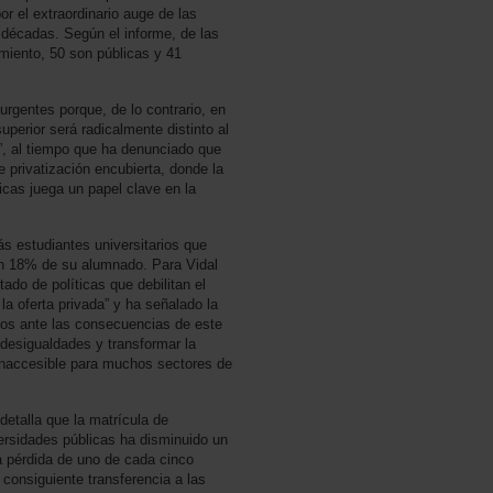
r el extraordinario auge de las
 décadas. Según el informe, de las
miento, 50 son públicas y 41
rgentes porque, de lo contrario, en
perior será radicalmente distinto al
”, al tiempo que ha denunciado que
 privatización encubierta, donde la
licas juega un papel clave en la
 estudiantes universitarios que
un 18% de su alumnado. Para Vidal
ado de políticas que debilitan el
la oferta privada” y ha señalado la
vos ante las consecuencias de este
desigualdades y transformar la
inaccesible para muchos sectores de
etalla que la matrícula de
ersidades públicas ha disminuido un
 pérdida de uno de cada cinco
 consiguiente transferencia a las