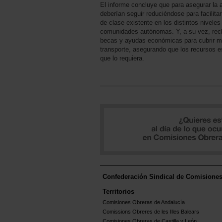
El informe concluye que para asegurar la a
deberían seguir reduciéndose para facilita
de clase existente en los distintos niveles
comunidades autónomas. Y, a su vez, recl
becas y ayudas económicas para cubrir ma
transporte, asegurando que los recursos e
que lo requiera.
Confederación Sindical de Comisione
Territorios
Comisiones Obreras de Andalucía
Comissions Obreres de les Illes Balears
Comisiones Obreras de Castilla y León