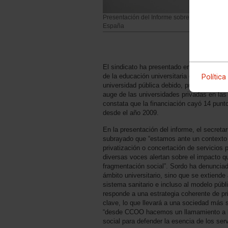
Presentación del Informe sobre la financiació
España
El sindicato ha presentado en rueda de pr
de la educación universitaria en España qu
Política
universidad pública debido, principalmente,
auge de las universidades privadas en las
constata que la financiación cayó 14 punt
desde el año 2009.
En la presentación del informe, el secret
subrayado que “estamos ante un contexto 
privatización o concertación de servicios 
diversas voces alertan sobre el impacto q
fragmentación social”. Sordo ha denunciado
ámbito universitario, sino que se extiende 
sistema sanitario e incluso al modelo públ
responde a una estrategia coherente de pr
clave, lo que llevará a una sociedad más s
“desde CCOO hacemos un llamamiento a la
social para defender la esencia de los serv