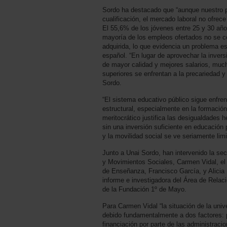
Sordo ha destacado que “aunque nuestro p
cualificación, el mercado laboral no ofrec
El 55,6% de los jóvenes entre 25 y 30 años
mayoría de los empleos ofertados no se c
adquirida, lo que evidencia un problema est
español. “En lugar de aprovechar la inver
de mayor calidad y mejores salarios, muc
superiores se enfrentan a la precariedad y
Sordo.
“El sistema educativo público sigue enfren
estructural, especialmente en la formación
meritocrático justifica las desigualdades 
sin una inversión suficiente en educación 
y la movilidad social se ve seriamente lim
Junto a Unai Sordo, han intervenido la secr
y Movimientos Sociales, Carmen Vidal, el 
de Enseñanza, Francisco García, y Alicia
informe e investigadora del Área de Relac
de la Fundación 1º de Mayo.
Para Carmen Vidal “la situación de la univ
debido fundamentalmente a dos factores: po
financiación por parte de las administrac