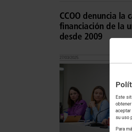
CCOO denuncia la c
financiación de la 
desde 2009
27/03/2025.
Polí
Este sit
obtener
aceptar 
su uso 
Para má