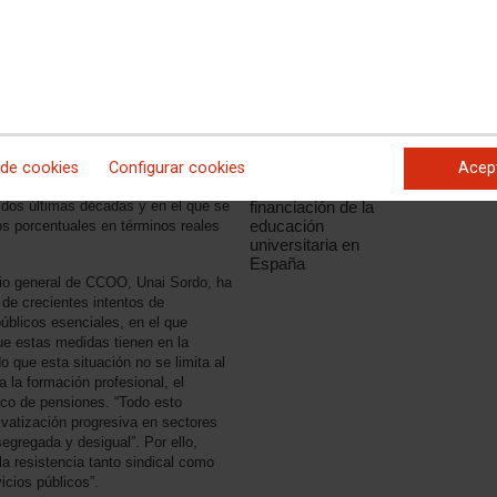
Documentación
n de la educación universitaria en
asociada
Resumen Ejecutivo
del Informe sobre la
financiación de la
educación
universitaria en
ensa un informe sobre la financiación
España
e evidencia el deterioro de la
 de cookies
Configurar cookies
Acep
 a la insuficiente financiación y al
Informe sobre la
financiación de la
 dos últimas décadas y en el que se
educación
os porcentuales en términos reales
universitaria en
España
ario general de CCOO, Unai Sordo, ha
de crecientes intentos de
públicos esenciales, en el que
ue estas medidas tienen en la
 que esta situación no se limita al
a la formación profesional, el
ico de pensiones. “Todo esto
ivatización progresiva en sectores
egregada y desigual”. Por ello,
 resistencia tanto sindical como
icios públicos”.