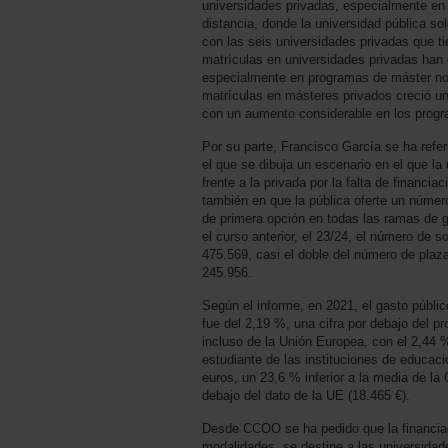
universidades privadas, especialmente en 
distancia, donde la universidad pública s
con las seis universidades privadas que ti
matrículas en universidades privadas han
especialmente en programas de máster no
matrículas en másteres privados creció u
con un aumento considerable en los progr
Por su parte, Francisco García se ha refer
el que se dibuja un escenario en el que la
frente a la privada por la falta de financia
también en que la pública oferte un número 
de primera opción en todas las ramas de g
el curso anterior, el 23/24, el número de s
475.569, casi el doble del número de plaz
245.956.
Según el informe, en 2021, el gasto públi
fue del 2,19 %, una cifra por debajo del 
incluso de la Unión Europea, con el 2,44 %
estudiante de las instituciones de educac
euros, un 23,6 % inferior a la media de l
debajo del dato de la UE (18.465 €).
Desde CCOO se ha pedido que la financiac
modalidades, se destine a las universidade