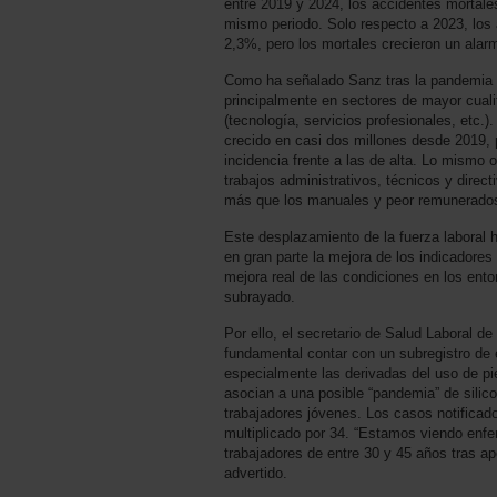
entre 2019 y 2024, los accidentes morta
mismo periodo. Solo respecto a 2023, los 
2,3%, pero los mortales crecieron un alar
Como ha señalado Sanz tras la pandemia
principalmente en sectores de mayor cualif
(tecnología, servicios profesionales, etc.
crecido en casi dos millones desde 2019, 
incidencia frente a las de alta. Lo mismo 
trabajos administrativos, técnicos y dire
más que los manuales y peor remunerados
Este desplazamiento de la fuerza laboral 
en gran parte la mejora de los indicadores
mejora real de las condiciones en los ent
subrayado.
Por ello, el secretario de Salud Laboral 
fundamental contar con un subregistro de
especialmente las derivadas del uso de pie
asocian a una posible “pandemia” de silic
trabajadores jóvenes. Los casos notificado
multiplicado por 34. “Estamos viendo en
trabajadores de entre 30 y 45 años tras a
advertido.