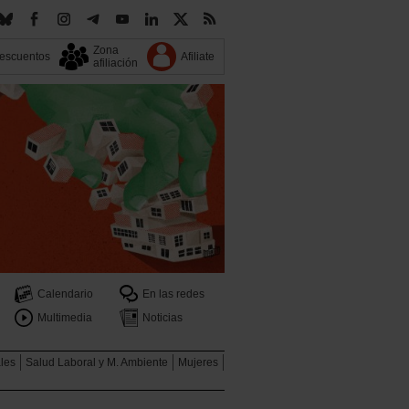
Zona
escuentos
Afiliate
afiliación
Calendario
En las redes
Multimedia
Noticias
ales
Salud Laboral y M. Ambiente
Mujeres