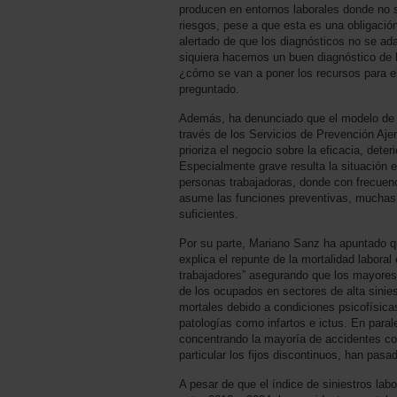
producen en entornos laborales donde no 
riesgos, pese a que esta es una obligació
alertado de que los diagnósticos no se adap
siquiera hacemos un buen diagnóstico de 
¿cómo se van a poner los recursos para el
preguntado.
Además, ha denunciado que el modelo de e
través de los Servicios de Prevención Aje
prioriza el negocio sobre la eficacia, deter
Especialmente grave resulta la situación
personas trabajadoras, donde con frecuenc
asume las funciones preventivas, muchas 
suficientes.
Por su parte, Mariano Sanz ha apuntado qu
explica el repunte de la mortalidad laboral
trabajadores” asegurando que los mayores
de los ocupados en sectores de alta sinie
mortales debido a condiciones psicofísica
patologías como infartos e ictus. En paral
concentrando la mayoría de accidentes con
particular los fijos discontinuos, han pasad
A pesar de que el índice de siniestros lab