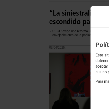
“La siniestralidad 
escondido para la 
CCOO exige una reforma urgente de la L
envejecimiento de la población trabajado
Polí
08/04/2025.
Este sit
obtener
aceptar 
su uso 
Para má