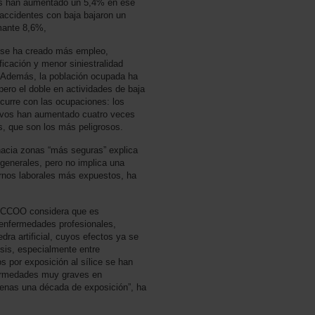
les han aumentado un 5,4% en ese
accidentes con baja bajaron un
mante 8,6%,
 se ha creado más empleo,
icación y menor siniestralidad
). Además, la población ocupada ha
pero el doble en actividades de baja
ocurre con las ocupaciones: los
ctivos han aumentado cuatro veces
, que son los más peligrosos.
hacia zonas “más seguras” explica
 generales, pero no implica una
ornos laborales más expuestos, ha
de CCOO considera que es
 enfermedades profesionales,
dra artificial, cuyos efectos ya se
osis, especialmente entre
s por exposición al sílice se han
fermedades muy graves en
penas una década de exposición”, ha