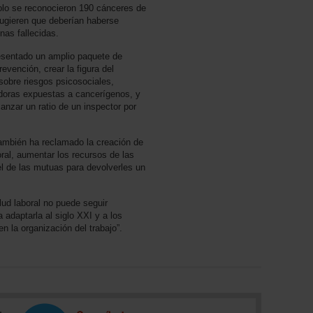
lo se reconocieron 190 cánceres de
 sugieren que deberían haberse
nas fallecidas.
resentado un amplio paquete de
evención, crear la figura del
r sobre riesgos psicosociales,
adoras expuestas a cancerígenos, y
canzar un ratio de un inspector por
ambién ha reclamado la creación de
ral, aumentar los recursos de las
el de las mutuas para devolverles un
ud laboral no puede seguir
adaptarla al siglo XXI y a los
 la organización del trabajo”.