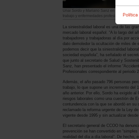
Unai Sordo y Mariano Sanz en la presentació
Política
trabajo y enfermedades profesionales 2024
La siniestralidad laboral es una de las gr
mercado laboral español. “A lo largo del 
trabajadores y trabajadoras al día por acc
dato demoledor la ocultación de miles de
podemos decir que la siniestralidad labora
sociedad española”, ha señalado el secre
que junto al secretario de Salud y Sosten
Sanz, han presentado el informe “Accide
Profesionales correspondiente al periodo 2
Además, el año pasado 796 personas perdi
trabajo, lo que supone un incremento del 
año anterior. Por ello, Sordo ha exigido al
riesgos laborales como una cuestión de E
contundencia con la que se abordó en su dí
reclamado la reforma urgente de la Ley d
vigente desde 1995 y sin actualizar desde
El secretario general de CCOO ha denunc
prevención se han convertido en “simples t
realidad del día a día laboral”. De hecho,