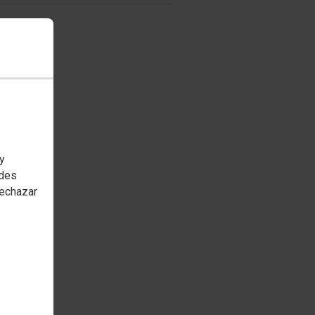
 y
edes
rechazar