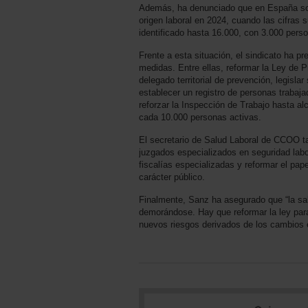
Además, ha denunciado que en España so
origen laboral en 2024, cuando las cifras
identificado hasta 16.000, con 3.000 perso
Frente a esta situación, el sindicato ha p
medidas. Entre ellas, reformar la Ley de Pr
delegado territorial de prevención, legisla
establecer un registro de personas trabaj
reforzar la Inspección de Trabajo hasta al
cada 10.000 personas activas.
El secretario de Salud Laboral de CCOO t
juzgados especializados en seguridad labo
fiscalías especializadas y reformar el pap
carácter público.
Finalmente, Sanz ha asegurado que “la sal
demorándose. Hay que reformar la ley para 
nuevos riesgos derivados de los cambios en