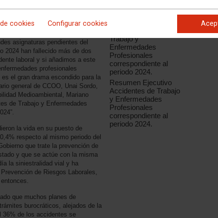
Documentación
n del informe anual de accidentes de
asociada
 de cookies
Configurar cookies
Acep
Informe Accidentes de
Trabajo y
andes asignaturas pendientes del
Enfermedades
año 2024 han fallecido más de dos
Profesionales
idente laboral y si añadimos a este
correspondiente al
 enfermedades profesionales
periodo 2024.
l es el gran drama escondido para la
Resumen Ejecutivo
tario general de CCOO, Unai Sordo,
Accidentes de Trabajo
ibilidad Medioambiental, Mariano
y Enfermedades
ntes de Trabajo y Enfermedades
Profesionales
024”.
correspondiente al
periodo 2024.
eron la vida en su puesto de
10,4% respecto al mismo periodo del
 Gobierno que trate la prevención de
stado y que se actúe con la misma
a la siniestralidad vial y ha
e Prevención de Riesgos Laborales,
 entonces.
iado que muchos planes de
rámites burocráticos, alejados de la
 el 36% de los accidentes se