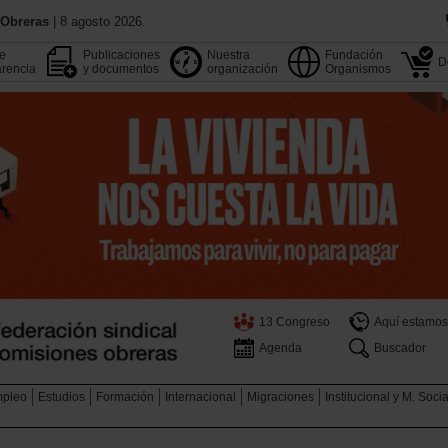
 Obreras
| 8 agosto 2026.
de
Publicaciones
Nuestra
Fundación
D
rencia
y documentos
organización
Organismos
13 Congreso
Aquí estamos
Agenda
Buscador
pleo
Estudios
Formación
Internacional
Migraciones
Institucional y M. Soci