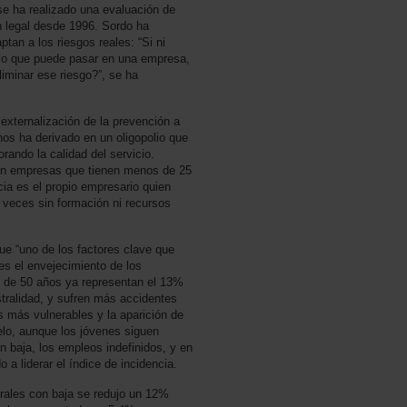
se ha realizado una evaluación de
n legal desde 1996. Sordo ha
tan a los riesgos reales: “Si ni
lo que puede pasar en una empresa,
iminar ese riesgo?”, se ha
xternalización de la prevención a
nos ha derivado en un oligopolio que
iorando la calidad del servicio.
 en empresas que tienen menos de 25
ia es el propio empresario quien
veces sin formación ni recursos
e “uno de los factores clave que
 es el envejecimiento de los
 de 50 años ya representan el 13%
stralidad, y sufren más accidentes
s más vulnerables y la aparición de
elo, aunque los jóvenes siguen
 baja, los empleos indefinidos, y en
o a liderar el índice de incidencia.
orales con baja se redujo un 12%