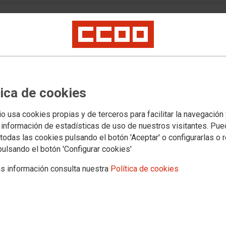
laboral es el gran drama
sociedad española”
ey de Prevención de Riesgos Laborales y alerta del
ra y la precariedad en la prevención
tica de cookies
io usa cookies propias y de terceros para facilitar la navegación
 información de estadísticas de uso de nuestros visitantes. Pu
todas las cookies pulsando el botón 'Aceptar' o configurarlas o 
pulsando el botón 'Configurar cookies'
s información consulta nuestra
Política de cookies