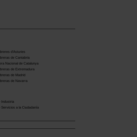
reres d'Asturies
breras de Cantabria
ra Nacional de Catalunya
breras de Extremadura
breras de Madrid
breras de Navarra
 Industria
 Servicios a la Ciudadanía