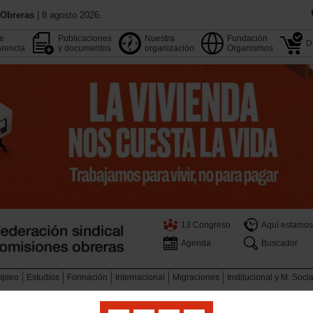
 Obreras
| 8 agosto 2026.
de
Publicaciones
Nuestra
Fundación
D
rencia
y documentos
organización
Organismos
13 Congreso
Aquí estamos
Agenda
Buscador
pleo
Estudios
Formación
Internacional
Migraciones
Institucional y M. Soci