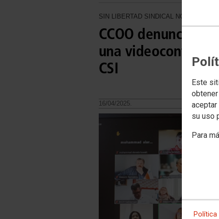
SIN LIBERTAD SINDICAL NO HAY DEM
CCOO denuncia la r
una videoconferenc
Polí
CSI
Este sit
obtener
16/04/2025.
aceptar 
su uso 
Para má
Política