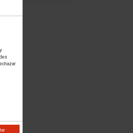
 y
edes
rechazar
tar