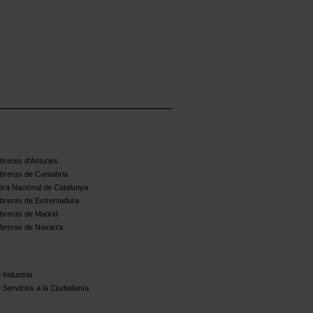
reres d'Asturies
breras de Cantabria
ra Nacional de Catalunya
breras de Extremadura
breras de Madrid
breras de Navarra
 Industria
 Servicios a la Ciudadanía