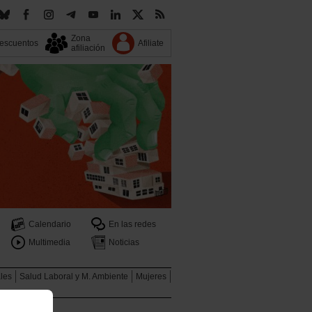
Zona
escuentos
Afiliate
afiliación
Calendario
En las redes
Multimedia
Noticias
ales
Salud Laboral y M. Ambiente
Mujeres