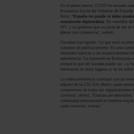
En el plano interno, CCOO ha enviado una 
Economía Social del Gobierno de España s
firme.
“España no puede ni debe quedar
meramente diplomática
. Es miembro del
OIT, y un gobierno que se jacta de ser el 
liderar con coherencia”, señaló.
Faciaben fue tajante: “Lo que está ocurrie
cuestión de política exterior. Es una cue
libertades básicas y de responsabilidad in
advertencia: “La represión en Bielorrusia 
porque lo que allí sucede puede ser —y h
retrocesos en otros lugares si no se enfre
La videoconferencia concluyó con un mensa
adjunto de la CSI, Eric Manzi, quien presid
compromiso de todas las organizaciones si
continúa”, afirmó. “Gracias por demostrar,
solidaridad internacional es nuestra mayor
cada conexión, cuenta”.