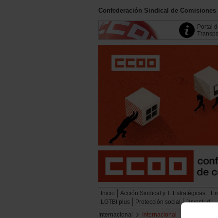
Confederación Sindical de Comisiones
Portal 
Transpa
Inicio
Acción Sindical y T. Estratégicas
Em
LGTBI plus
Protección social
Juventud
Internacional
Internacional