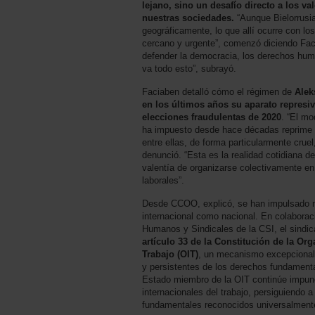
lejano, sino un desafío directo a los v
nuestras sociedades.
“Aunque Bielorrusi
geográficamente, lo que allí ocurre con lo
cercano y urgente”, comenzó diciendo Fa
defender la democracia, los derechos huma
va todo esto”, subrayó.
Faciaben detalló cómo el régimen de
Alek
en los últimos años su aparato represiv
elecciones fraudulentas de 2020
. “El mo
ha impuesto desde hace décadas reprime c
entre ellas, de forma particularmente cruel
denunció. “Esta es la realidad cotidiana de
valentía de organizarse colectivamente e
laborales”.
Desde CCOO, explicó, se han impulsado mú
internacional como nacional. En colabora
Humanos y Sindicales de la CSI, el sindic
artículo 33 de la Constitución de la Org
Trabajo (OIT)
, un mecanismo excepcional 
y persistentes de los derechos fundament
Estado miembro de la OIT continúe impun
internacionales del trabajo, persiguiendo 
fundamentales reconocidos universalmente