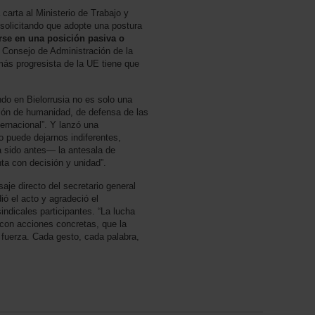
carta al Ministerio de Trabajo y
olicitando que adopte una postura
se en una posición pasiva o
 Consejo de Administración de la
más progresista de la UE tiene que
ndo en Bielorrusia no es solo una
stión de humanidad, de defensa de las
ternacional”. Y lanzó una
no puede dejarnos indiferentes,
a sido antes— la antesala de
nta con decisión y unidad”.
je directo del secretario general
ió el acto y agradeció el
ndicales participantes. “La lucha
 con acciones concretas, que la
 fuerza. Cada gesto, cada palabra,