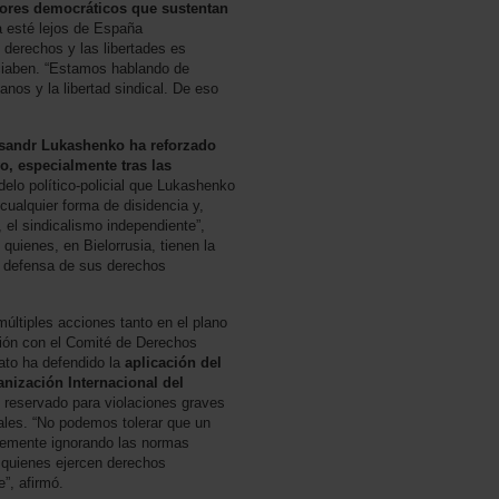
alores democráticos que sustentan
a esté lejos de España
s derechos y las libertades es
ciaben. “Estamos hablando de
nos y la libertad sindical. De eso
sandr Lukashenko ha reforzado
o, especialmente tras las
delo político-policial que Lukashenko
ualquier forma de disidencia y,
, el sindicalismo independiente”,
 quienes, en Bielorrusia, tienen la
n defensa de sus derechos
ltiples acciones tanto en el plano
ción con el Comité de Derechos
ato ha defendido la
aplicación del
anización Internacional del
reservado para violaciones graves
ales. “No podemos tolerar que un
emente ignorando las normas
a quienes ejercen derechos
”, afirmó.