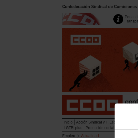
Confederación Sindical de Comisiones
Portal 
Transpa
Inicio
Acción Sindical y T. Estratégicas
Em
LGTBI plus
Protección social
Juventud
Empleo
Actualidad