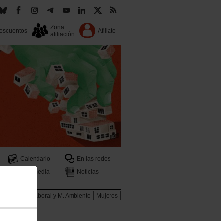
Zona
escuentos
Afiliate
afiliación
Calendario
En las redes
Multimedia
Noticias
ales
Salud Laboral y M. Ambiente
Mujeres