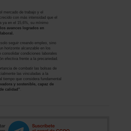
el mercado de trabajo y el
crecido con más intensidad que el
úa ya en el 15,6%, su mínimo
los avances logrados en
laboral.
 solo seguir creando empleo, sino
un horizonte alcanzable en los
o consolidar condiciones laborales
ón efectiva frente a la precariedad.
ortancia de combatir las bolsas de
cialmente las vinculadas a la
, al tiempo que considera fundamental
adora y sostenible, capaz de
de calidad”
.