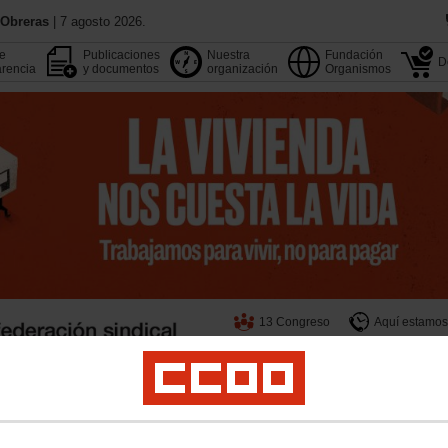
 Obreras
| 7 agosto 2026.
de
Publicaciones
Nuestra
Fundación
D
rencia
y documentos
organización
Organismos
13 Congreso
Aquí estamos
Agenda
Buscador
pleo
Estudios
Formación
Internacional
Migraciones
Institucional y M. Soci