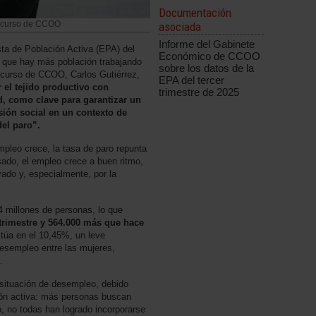
Documentación
Discurso de CCOO
asociada
Informe del Gabinete
ta de Población Activa (EPA) del
Económico de CCOO
a que hay más población trabajando
sobre los datos de la
scurso de CCOO, Carlos Gutiérrez,
EPA del tercer
r el tejido productivo con
trimestre de 2025
, como clave para garantizar un
sión social en un contexto de
del paro”.
mpleo crece, la tasa de paro repunta
ado, el empleo crece a buen ritmo,
vado y, especialmente, por la
 millones de personas, lo que
trimestre y 564.000 más que hace
itúa en el 10,45%, un leve
desempleo entre las mujeres,
.
 situación de desempleo, debido
ión activa: más personas buscan
, no todas han logrado incorporarse