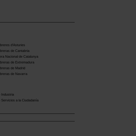
reres d'Asturies
breras de Cantabria
ra Nacional de Catalunya
breras de Extremadura
breras de Madrid
breras de Navarra
 Industria
 Servicios a la Ciudadanía