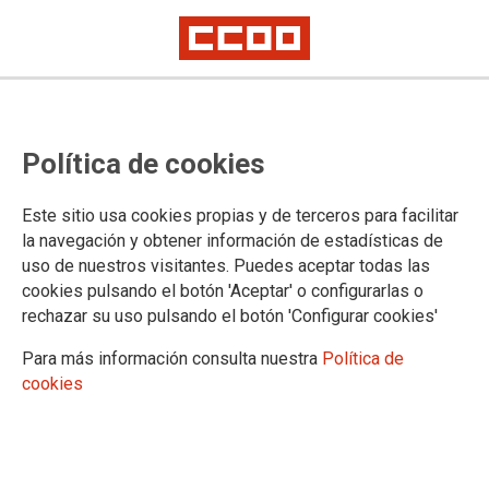
Fuerte incremento de los casos de
Política de cookies
silicosis en 2025, año que se cerró
con un aumento de los partes de
Este sitio usa cookies propias y de terceros para facilitar
enfermedad profesional
la navegación y obtener información de estadísticas de
uso de nuestros visitantes. Puedes aceptar todas las
cookies pulsando el botón 'Aceptar' o configurarlas o
rechazar su uso pulsando el botón 'Configurar cookies'
14/01/2026.
Para más información consulta nuestra
Política de
cookies