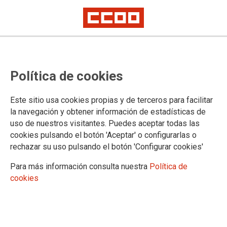
CCOO comienza en Logroño su
Política de cookies
ronda de asambleas en las que
convocará a miles de personas
Este sitio usa cookies propias y de terceros para facilitar
la navegación y obtener información de estadísticas de
El secretario general de CCOO, Unai Sordo, ha dado el pistoletazo de
uso de nuestros visitantes. Puedes aceptar todas las
salida a la ronda de asambleas que realizará el sindicato por todo el país
en Logroño
cookies pulsando el botón 'Aceptar' o configurarlas o
rechazar su uso pulsando el botón 'Configurar cookies'
29/01/2026.
Para más información consulta nuestra
Política de
cookies