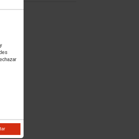
 y
edes
rechazar
tar