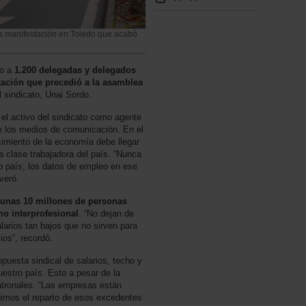
ia manifestación en Toledo que acabó
do a
1.200 delegadas y delegados
tación que precedió a la asamblea
el sindicato, Unai Sordo.
 el activo del sindicato como agente
te los medios de comunicación. En el
cimiento de la economía debe llegar
la clase trabajadora del país. “Nunca
o país; los datos de empleo en ese
everó.
 unas 10 millones de personas
o interprofesional
. “No dejan de
alarios tan bajos que no sirven para
cios”, recordó.
opuesta sindical de salarios, techo y
uestro país. Esto a pesar de la
patronales. “Las empresas están
imos el reparto de esos excedentes