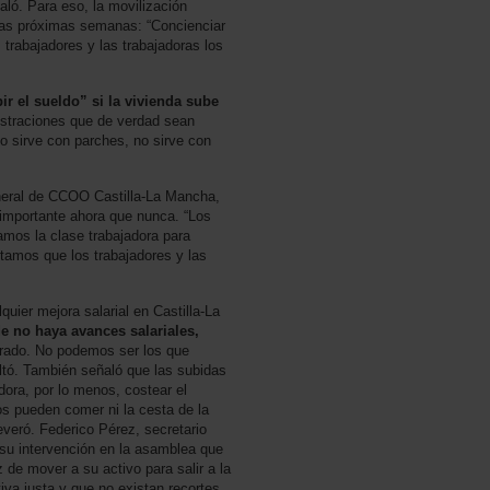
aló. Para eso, la movilización
 las próximas semanas: “Concienciar
trabajadores y las trabajadoras los
ir el sueldo” si la vivienda sube
istraciones que de verdad sean
No sirve con parches, no sirve con
eneral de CCOO Castilla-La Mancha,
 importante ahora que nunca. “Los
amos la clase trabajadora para
itamos que los trabajadores y las
quier mejora salarial en Castilla-La
 no haya avances salariales,
parado. No podemos ser los que
tó. También señaló que las subidas
adora, por lo menos, costear el
los pueden comer ni la cesta de la
severó. Federico Pérez, secretario
su intervención en la asamblea que
 de mover a su activo para salir a la
iva justa y que no existan recortes