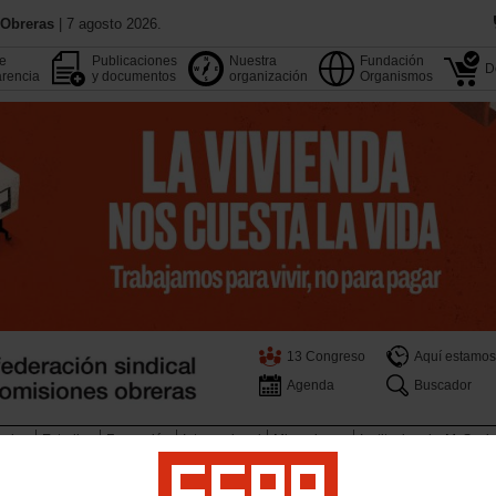
 Obreras
| 7 agosto 2026.
de
Publicaciones
Nuestra
Fundación
D
rencia
y documentos
organización
Organismos
13 Congreso
Aquí estamos
Agenda
Buscador
pleo
Estudios
Formación
Internacional
Migraciones
Institucional y M. Soci