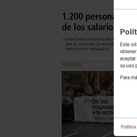
1.200 personas mar
de los salarios co
Polí
Unai Sordo ha participado en la multitu
que el secretario general del sindicato r
Este sit
toda la clase trabajadora.
obtener
aceptar 
04/02/2026.
su uso 
Para má
Política