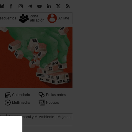
Zona
escuentos
Afiliate
afiliación
Calendario
En las redes
Multimedia
Noticias
ales
Salud Laboral y M. Ambiente
Mujeres