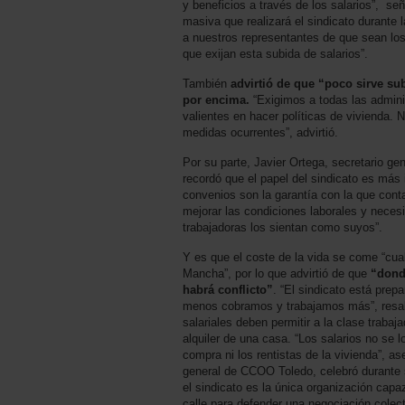
y beneficios a través de los salarios”, señ
masiva que realizará el sindicato durante
a nuestros representantes de que sean los 
que exijan esta subida de salarios”.
También
advirtió de que “poco sirve sub
por encima.
“Exigimos a todas las admin
valientes en hacer políticas de vivienda. 
medidas ocurrentes”, advirtió.
Por su parte, Javier Ortega, secretario g
recordó que el papel del sindicato es más
convenios son la garantía con la que cont
mejorar las condiciones laborales y neces
trabajadoras los sientan como suyos”.
Y es que el coste de la vida se come “cual
Mancha”, por lo que advirtió de que
“donde
habrá conflicto”
. “El sindicato está pre
menos cobramos y trabajamos más”, resal
salariales deben permitir a la clase trabaj
alquiler de una casa. “Los salarios no se 
compra ni los rentistas de la vivienda”, a
general de CCOO Toledo, celebró durante 
el sindicato es la única organización capaz
calle para defender una negociación colect