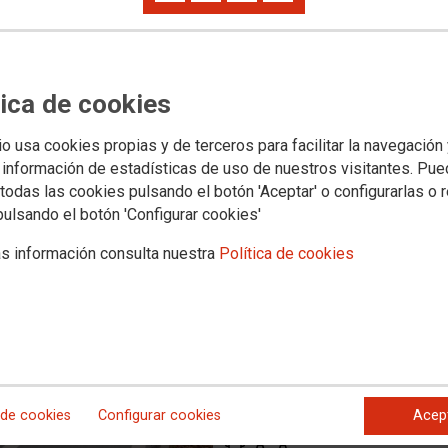
chan en Toledo por la mejora
nvocadas por CCOO
tica de cookies
dinaria manifestación que acabó en una masiva asamblea, en la
eivindicó la propuesta sindical de salarios, techo y tiempo para
io usa cookies propias y de terceros para facilitar la navegación
 información de estadísticas de uso de nuestros visitantes. Pu
todas las cookies pulsando el botón 'Aceptar' o configurarlas o 
pulsando el botón 'Configurar cookies'
s información consulta nuestra
Política de cookies
 de cookies
Configurar cookies
Acep