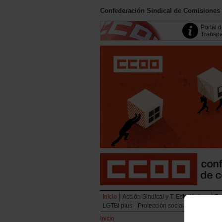
Confederación Sindical de Comisiones
Portal 
Transpa
Inicio
Acción Sindical y T. Estratégicas
Em
LGTBI plus
Protección social
Juventud
Inicio