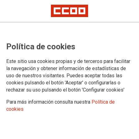
Campaña de recaudación de
Política de cookies
fondos para apoyar a la clase
trabajadora libanesa
Este sitio usa cookies propias y de terceros para facilitar
la navegación y obtener información de estadísticas de
Se puede enviar un bizum al número 05125 para contribuir a la campaña
uso de nuestros visitantes. Puedes aceptar todas las
del movimiento sindical libanés ante la agresión y destrucción israelí
cookies pulsando el botón 'Aceptar' o configurarlas o
rechazar su uso pulsando el botón 'Configurar cookies'
11/03/2026.
Para más información consulta nuestra
Política de
cookies