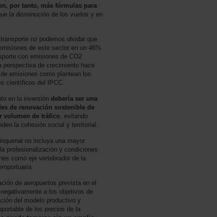
en, por tanto, más fórmulas para
que la disminución de los vuelos y en
 transporte no podemos olvidar que
s emisiones de este sector en un 46%
nsporte con emisiones de CO2
a perspectiva de crecimiento hace
ca de emisiones como plantean los
s científicos del IPCC.
o en la inversión
debería ser una
des de renovación sostenible de
r volumen de tráfico
, evitando
den la cohesión social y territorial.
inquenal no incluya una mayor
 la profesionalización y condiciones
iones como eje vertebrador de la
eroportuaria
ción de aeropuertos prevista en el
 negativamente a los objetivos de
ción del modelo productivo y
ortable de los precios de la