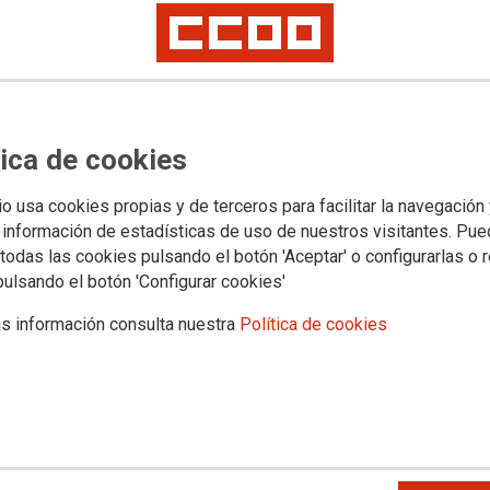
eropuertos incrementará las
los precios de las viviendas
 ya saturadas
tica de cookies
e y masificación son conceptos incompatibles, especialmente
e la vivienda. Estamos a tiempo de reordenar el modelo y la
io usa cookies propias y de terceros para facilitar la navegación
 información de estadísticas de uso de nuestros visitantes. Pu
todas las cookies pulsando el botón 'Aceptar' o configurarlas o 
pulsando el botón 'Configurar cookies'
s información consulta nuestra
Política de cookies