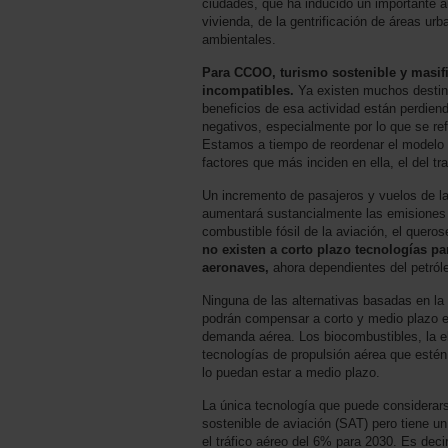
ciudades, que ha inducido un importante a
vivienda, de la gentrificación de áreas urb
ambientales.
Para CCOO, turismo sostenible y masifi
incompatibles.
Ya existen muchos destino
beneficios de esa actividad están perdie
negativos, especialmente por lo que se ref
Estamos a tiempo de reordenar el modelo y 
factores que más inciden en ella, el del tr
Un incremento de pasajeros y vuelos de la
aumentará sustancialmente las emisiones d
combustible fósil de la aviación, el quero
no existen a corto plazo tecnologías pa
aeronaves,
ahora dependientes del petról
Ninguna de las alternativas basadas en la
podrán compensar a corto y medio plazo e
demanda aérea. Los biocombustibles, la el
tecnologías de propulsión aérea que estén
lo puedan estar a medio plazo.
La única tecnología que puede considerars
sostenible de aviación (SAT) pero tiene un
el tráfico aéreo del 6% para 2030. Es deci