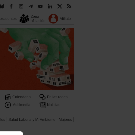
Zona
escuentos
Afiliate
afiliación
Calendario
En las redes
Multimedia
Noticias
ales
Salud Laboral y M. Ambiente
Mujeres