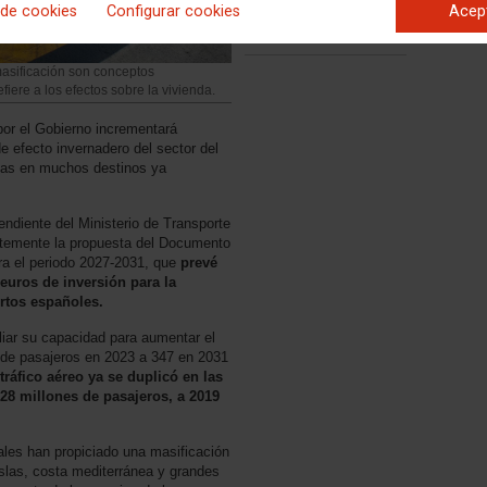
 de cookies
Configurar cookies
Acep
asificación son conceptos
fiere a los efectos sobre la vivienda.
por el Gobierno incrementará
 efecto invernadero del sector del
stas en muchos destinos ya
endiente del Ministerio de Transporte
ntemente la propuesta del Documento
ra el periodo 2027-2031, que
prevé
euros de inversión para la
rtos españoles.
liar su capacidad para aumentar el
s de pasajeros en 2023 a 347 en 2031
 tráfico aéreo ya se duplicó en las
28 millones de pasajeros, a 2019
ales han propiciado una masificación
islas, costa mediterránea y grandes