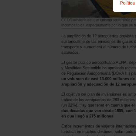
Política
CCOO advierte de que turismo sostenible y m
incompatibles, especialmente por lo que se re
La ampliación de 12 aeropuertos prevista 
sustancialmente las emisiones de gases de
transporte y aumentará el número de turi
saturados.
El gestor público aeroportuario AENA, dep
y Movilidad Sostenible ha aprobado recie
de Regulación Aeroportuaria (DORA III) pa
un volumen de casi 13.000 millones de 
ampliación y adecuación de 12 aeropue
El objetivo del plan de inversiones es amp
tráfico de los aeropuertos de 283 millone
(un 22%). Hay que tener en cuenta que
el
dos décadas que van desde 1999, con 1
en que llegó a 275 millones
.
Estos incrementos de viajeros internacion
turística en muchos destinos, sobre todo 