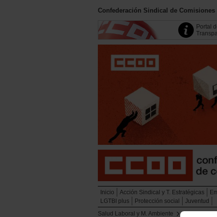
Confederación Sindical de Comisiones
Portal 
Transpa
Inicio
Acción Sindical y T. Estratégicas
Em
LGTBI plus
Protección social
Juventud
Salud Laboral y M. Ambiente
Medio Ambie