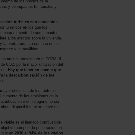
umento de los precios de la
anas y de impactos territoriales y
cación turística son conceptos
s turísticos en los que los
ndo peso respecto de sus impactos
iere a los efectos sobre la vivienda.
la oferta turística con uno de los
ansporte y la movilidad.
 naturaleza prevista en el DORA III
e CO2, por la mayor utilización del
seno.
Hay que tener en cuenta que
ra la descarbonización de las
eo.
 mayor eficiencia de los motores
l aumento de las emisiones de la
ectrificación o el hidrógeno no son
 ahora disponibles, ni se prevé que
e viable es el llamado combustible
 objetivo europeo de penetración en
r que
en 2030 el 94% de los vuelos