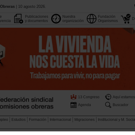
 Obreras
| 10 agosto 2026.
de
Publicaciones
Nuestra
Fundación
D
rencia
y documentos
organización
Organismos
13 Congreso
Aquí estamos
Agenda
Buscador
pleo
Estudios
Formación
Internacional
Migraciones
Institucional y M. Soci
nte
Actualidad