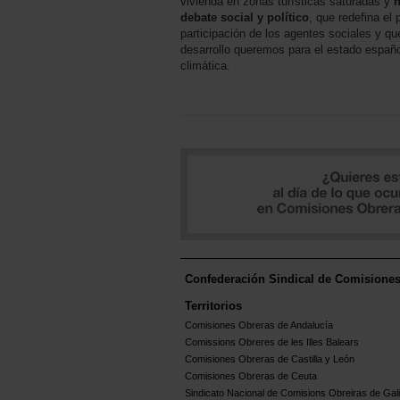
vivienda en zonas turísticas saturadas y
n
debate social y político
, que redefina el 
participación de los agentes sociales y q
desarrollo queremos para el estado españ
climática.
Confederación Sindical de Comisione
Territorios
Comisiones Obreras de Andalucía
Comissions Obreres de les Illes Balears
Comisiones Obreras de Castilla y León
Comisiones Obreras de Ceuta
Sindicato Nacional de Comisions Obreiras de Gali