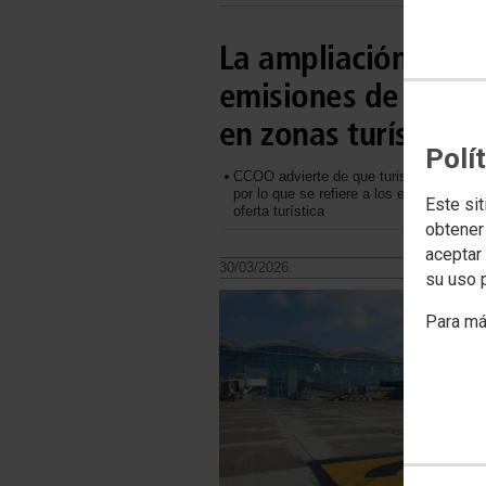
La ampliación de a
emisiones de CO2 y 
en zonas turísticas
Polí
CCOO advierte de que turismo sostenibl
por lo que se refiere a los efectos sobr
Este sit
oferta turística
obtener
aceptar 
30/03/2026.
su uso 
Para má