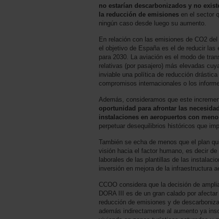
no estarían descarbonizados y no exist
la reducción de emisiones
en el sector 
ningún caso desde luego su aumento.
En relación con las emisiones de CO2 del
el objetivo de España es el de reducir la
para 2030. La aviación es el modo de tra
relativas (por pasajero) más elevadas cuy
inviable una política de reducción drásti
compromisos internacionales o los informe
Además, consideramos que este increment
oportunidad para afrontar las necesida
instalaciones en aeropuertos con meno
perpetuar desequilibrios históricos que impi
También se echa de menos que el plan qu
visión hacia el factor humano, es decir de
laborales de las plantillas de las instalac
inversión en mejora de la infraestructura a
CCOO considera que la decisión de amplia
DORA III es de un gran calado por afectar
reducción de emisiones y de descarboniza
además indirectamente al aumento ya insop