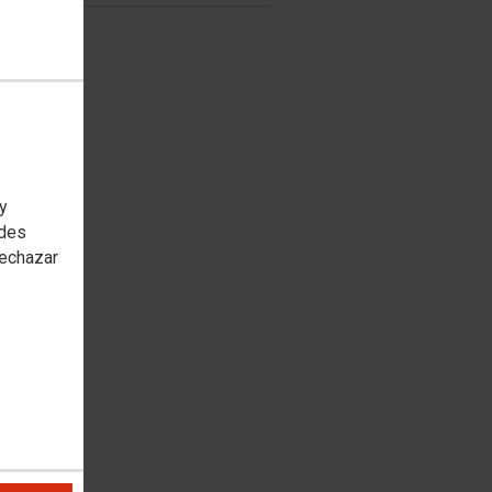
 y
edes
rechazar