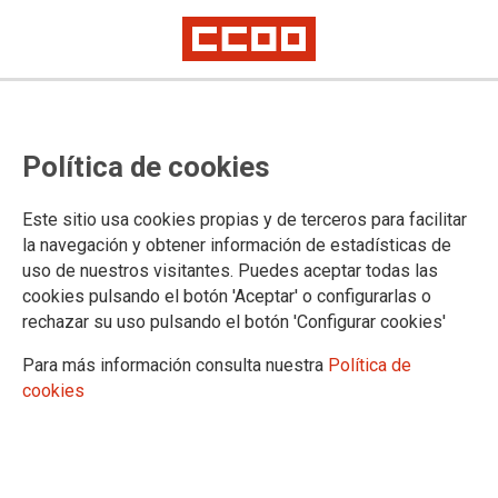
La mejora del empleo ha reducido
Política de cookies
el número de accidentes
laborales, pero la prevención
Este sitio usa cookies propias y de terceros para facilitar
sigue siendo una asignatura
la navegación y obtener información de estadísticas de
uso de nuestros visitantes. Puedes aceptar todas las
pendiente
cookies pulsando el botón 'Aceptar' o configurarlas o
rechazar su uso pulsando el botón 'Configurar cookies'
CCOO ha presentado el informe ‘Análisis de las estadísticas de
accidentes de trabajo y enfermedades profesionales en España en 2025’,
Para más información consulta nuestra
Política de
con motivo de la próxima celebración del Día Mundial de la Seguridad y
Salud Laboral, el 28 de abril
cookies
15/04/2026.