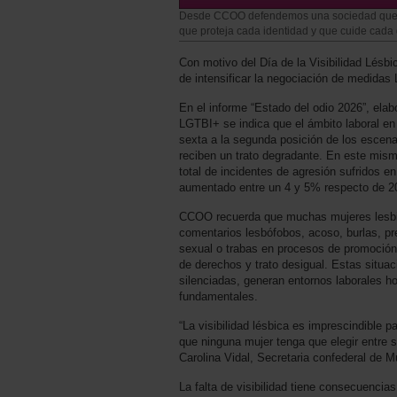
Desde CCOO defendemos una sociedad que ab
que proteja cada identidad y que cuide cada 
Con motivo del Día de la Visibilidad Lés
de intensificar la negociación de medidas 
En el informe “Estado del odio 2026”, elab
LGTBI+ se indica que el ámbito laboral en
sexta a la segunda posición de los escen
reciben un trato degradante. En este mism
total de incidentes de agresión sufridos en
aumentado entre un 4 y 5% respecto de 2
CCOO recuerda que muchas mujeres lesbi
comentarios lesbófobos, acoso, burlas, pr
sexual o trabas en procesos de promoción 
de derechos y trato desigual. Estas situ
silenciadas, generan entornos laborales h
fundamentales.
“La visibilidad lésbica es imprescindible p
que ninguna mujer tenga que elegir entre s
Carolina Vidal, Secretaria confederal de 
La falta de visibilidad tiene consecuencias