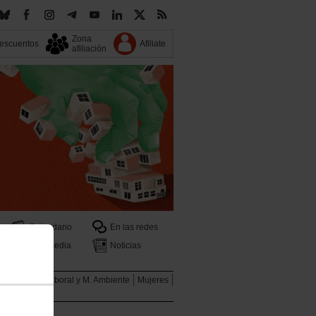
Zona
escuentos
Afiliate
afiliación
Calendario
En las redes
Multimedia
Noticias
ales
Salud Laboral y M. Ambiente
Mujeres