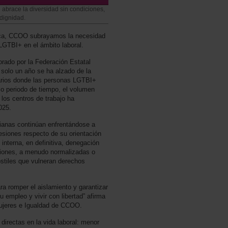
race la diversidad sin condiciones,
dignidad.
bica, CCOO subrayamos la necesidad
LGTBI+ en el ámbito laboral.
orado por la Federación Estatal
 solo un año se ha alzado de la
arios donde las personas LGTBI+
o periodo de tiempo, el volumen
 los centros de trabajo ha
025.
anas continúan enfrentándose a
esiones respecto de su orientación
interna, en definitiva, denegación
aciones, a menudo normalizadas o
ostiles que vulneran derechos
ara romper el aislamiento y garantizar
u empleo y vivir con libertad” afirma
Mujeres e Igualdad de CCOO.
 directas en la vida laboral: menor