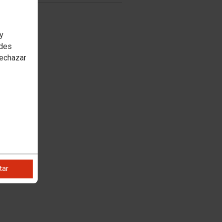
 y
edes
rechazar
tar