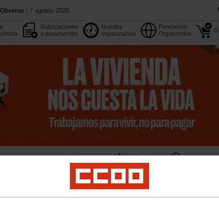
 Obreras
| 7 agosto 2026.
de
Publicaciones
Nuestra
Fundación
D
rencia
y documentos
organización
Organismos
13 Congreso
Aquí estamos
Agenda
Buscador
pleo
Estudios
Formación
Internacional
Migraciones
Institucional y M. Soci