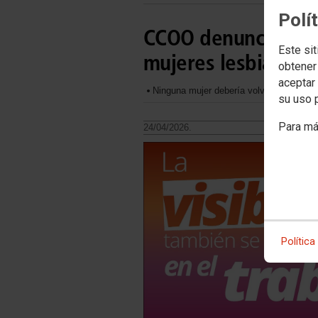
Polí
CCOO denuncia la di
Este sit
mujeres lesbianas
obtener
aceptar 
Ninguna mujer debería volver a un armario
su uso 
Para má
24/04/2026.
Política