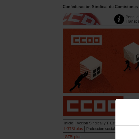
Confederación Sindical de Comisiones
Portal 
Transpa
Inicio
Acción Sindical y T. Estratégicas
Em
LGTBI plus
Protección social
Juventud
LGTBI plus