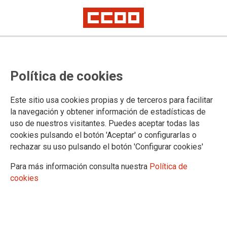
Los márgenes empresariales se
Política de cookies
consolidan en máximos históricos
mientras la rentabilidad
Este sitio usa cookies propias y de terceros para facilitar
inmobiliaria bate récords
la navegación y obtener información de estadísticas de
uso de nuestros visitantes. Puedes aceptar todas las
El resultado bruto de explotación de las actividades inmobiliarias ha
cookies pulsando el botón 'Aceptar' o configurarlas o
superado por primera vez los 13.000 millones de euros, mientras que su
rechazar su uso pulsando el botón 'Configurar cookies'
margen sobre ventas se sitúa en el 30%
Para más información consulta nuestra
Política de
22/05/2026.
cookies