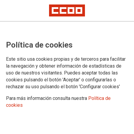
CCOO exige a las comunidades
Política de cookies
autónomas que dejen de ponerse
de perfil ante el grave problema
Este sitio usa cookies propias y de terceros para facilitar
económico y social de la vivienda
la navegación y obtener información de estadísticas de
uso de nuestros visitantes. Puedes aceptar todas las
Unai Sordo ha participado en la gran manifestación convocada este
cookies pulsando el botón 'Aceptar' o configurarlas o
domingo en Madrid, donde ha exigido un “verdadero compromiso” para
rechazar su uso pulsando el botón 'Configurar cookies'
reducir los precios de acceso a la vivienda
Para más información consulta nuestra
Política de
24/05/2026.
cookies