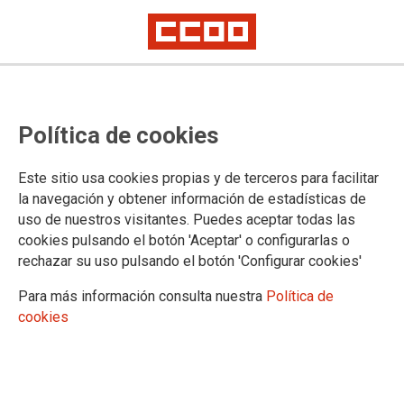
Reclamamos medidas que
Política de cookies
mitiguen el impacto de la crisis en
Irán sobre precios y ondiciones de
Este sitio usa cookies propias y de terceros para facilitar
vida
la navegación y obtener información de estadísticas de
uso de nuestros visitantes. Puedes aceptar todas las
La economía española ha mostrado una importante capacidad de
cookies pulsando el botón 'Aceptar' o configurarlas o
resistencia frente a la crisis, pero los CCOO y UGT mantienen su
rechazar su uso pulsando el botón 'Configurar cookies'
preocupación por la pérdida de poder adquisitivo que sufre una parte
importante de las personas trabajadoras
Para más información consulta nuestra
Política de
cookies
25/05/2026.