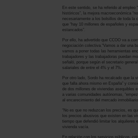
En este sentido, se ha referido al empleo
históricos”, la mejora macroeconómica “no
necesariamente a los bolsillos de toda la 
que “hay 10 millones de españoles y espa
estancados”.
Por ello, ha advertido que CCOO va a come
negociación colectiva.“Vamos a dar una b
vamos a poner todas las herramientas enc
trabajadores y las trabajadoras puedan mov
señaló, porque según el secretario gener
salariales de entre el 4% y el 7%.
Por otro lado, Sordo ha recalcado que la vi
que falla ahora mismo en España” y consid
de dos millones de viviendas asequibles 
a varias comunidades autónomas, “empezan
al encarecimiento del mercado inmobiliario
“No es que no reduzcan los precios, es que
los precios abusivos que existen en las vi
tiempo que defendió limitar los alquileres
vivienda vacía.
En relación con los servicios públicos, crit