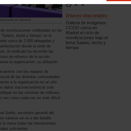
Enlaces relacionados
celebrada en Madrid
Galería de imágenes:
CCOO cierra en
 de movilizaciones celebradas en las
Madrid el ciclo de
 ‘Salario, techo y tiempo’ en la
movilizaciones bajo el
unido cerca de 3.000 delegadas y
lema Salario, techo y
anifestación desde la sede de
tiempo
, el sindicato ha recorrido las
ceso de refuerzo de la acción
uenta la organización: su afiliación.
encuentros con los equipos de
 social de las distintas comunidades
mente a la organización en un año
 los datos macroeconómicos solo
reflejan en las nóminas de millones
ue ven cómo cada vez es más difícil
ai Sordo, secretario general del
os salarios se va a dar batalla
e la mesa todas las herramientas
iales suficientes.