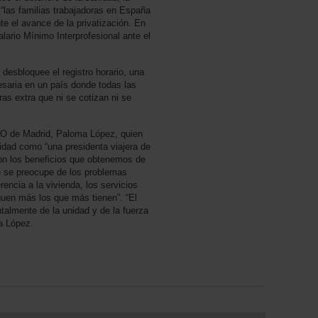
 “las familias trabajadoras en España
e el avance de la privatización. En
alario Mínimo Interprofesional ante el
desbloquee el registro horario, una
saria en un país donde todas las
s extra que ni se cotizan ni se
COO de Madrid, Paloma López, quien
nidad como “una presidenta viajera de
n los beneficios que obtenemos de
e se preocupe de los problemas
rencia a la vivienda, los servicios
guen más los que más tienen”. “El
talmente de la unidad y de la fuerza
ma López.