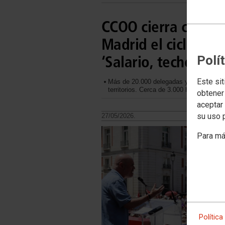
CCOO cierra con un
Madrid el ciclo de 
‘Salario, techo y ti
Polí
Este sit
Más de 20.000 delegadas y delegados ha
territorios. Cerca de 3.000 han particip
obtener
aceptar 
su uso 
27/05/2026.
Para má
Política