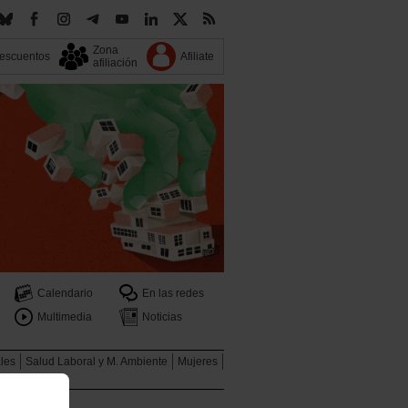
Zona
escuentos
Afiliate
afiliación
Calendario
En las redes
Multimedia
Noticias
ales
Salud Laboral y M. Ambiente
Mujeres