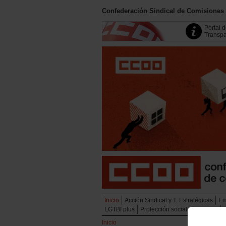
Confederación Sindical de Comisiones
Portal 
Transpa
Inicio
Acción Sindical y T. Estratégicas
Em
LGTBI plus
Protección social
Juventud
Inicio