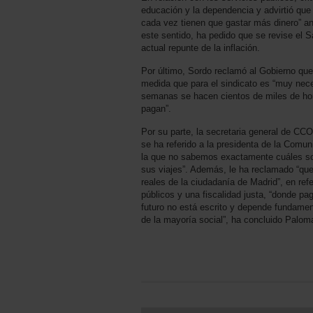
educación y la dependencia y advirtió que
cada vez tienen que gastar más dinero” ant
este sentido, ha pedido que se revise el S
actual repunte de la inflación.
Por último, Sordo reclamó al Gobierno que 
medida que para el sindicato es “muy nece
semanas se hacen cientos de miles de hora
pagan”.
Por su parte, la secretaria general de C
se ha referido a la presidenta de la Comu
la que no sabemos exactamente cuáles so
sus viajes”. Además, le ha reclamado “qu
reales de la ciudadanía de Madrid”, en refe
públicos y una fiscalidad justa, “donde pa
futuro no está escrito y depende fundamen
de la mayoría social”, ha concluido Palo