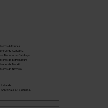
reres d'Asturies
breras de Cantabria
ra Nacional de Catalunya
breras de Extremadura
breras de Madrid
breras de Navarra
 Industria
 Servicios a la Ciudadanía