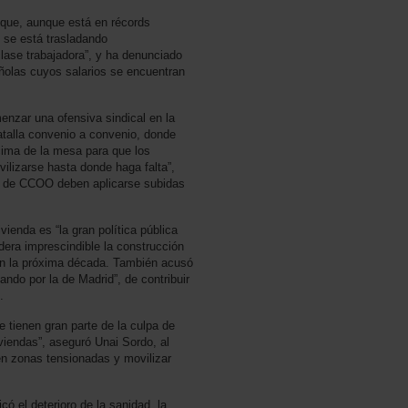
 “que, aunque está en récords
 se está trasladando
clase trabajadora”, y ha denunciado
ñolas cuyos salarios se encuentran
nzar una ofensiva sindical en la
atalla convenio a convenio, donde
ima de la mesa para que los
ilizarse hasta donde haga falta”,
al de CCOO deben aplicarse subidas
vienda es “la gran política pública
era imprescindible la construcción
en la próxima década. También acusó
do por la de Madrid”, de contribuir
.
 tienen gran parte de la culpa de
viendas”, aseguró Unai Sordo, al
 en zonas tensionadas y movilizar
icó el deterioro de la sanidad, la