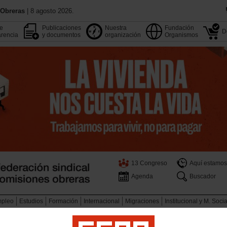
 Obreras
| 8 agosto 2026.
de
Publicaciones
Nuestra
Fundación
D
rencia
y documentos
organización
Organismos
13 Congreso
Aquí estamos
Agenda
Buscador
pleo
Estudios
Formación
Internacional
Migraciones
Institucional y M. Soci