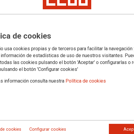
a multitudinaria asamblea en
movilizaciones bajo el lema
empo’
tica de cookies
io usa cookies propias y de terceros para facilitar la navegación
n acudido a las distintas asambleas celebradas en los
ado en la celebrada este miércoles en la madrileña Plaza del Sol
 información de estadísticas de uso de nuestros visitantes. Pu
todas las cookies pulsando el botón 'Aceptar' o configurarlas o 
pulsando el botón 'Configurar cookies'
s información consulta nuestra
Política de cookies
 de cookies
Configurar cookies
Acep