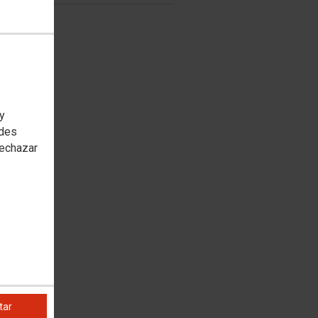
 y
edes
rechazar
tar