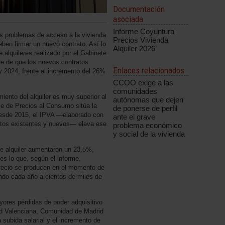
Documentación
asociada
Informe Coyuntura
los problemas de acceso a la vivienda
Precios Vivienda
ben firmar un nuevo contrato. Así lo
Alquiler 2026
e alquileres realizado por el Gabinete
e de que los nuevos contratos
Enlaces relacionados
 2024, frente al incremento del 26%
CCOO exige a las
comunidades
iento del alquiler es muy superior al
autónomas que dejen
ice de Precios al Consumo sitúa la
de ponerse de perfil
desde 2015, el IPVA —elaborado con
ante el grave
ratos existentes y nuevos— eleva ese
problema económico
y social de la vivienda
de alquiler aumentaron un 23,5%,
tes lo que, según el informe,
 precio se producen en el momento de
ando cada año a cientos de miles de
ores pérdidas de poder adquisitivo
dad Valenciana, Comunidad de Madrid
 subida salarial y el incremento de