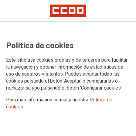
CCOO ante la segunda vuelta
Política de cookies
presidencial en Perú: Por la
justicia social y los derechos
Este sitio usa cookies propias y de terceros para facilitar
frente al neoliberalismo de la
la navegación y obtener información de estadísticas de
uso de nuestros visitantes. Puedes aceptar todas las
extrema derecha
cookies pulsando el botón 'Aceptar' o configurarlas o
rechazar su uso pulsando el botón 'Configurar cookies'
CCOO expresamos nuestro respaldo a la candidatura que representa la
defensa de los derechos de los trabajadores, la justicia social y el
Para más información consulta nuestra
Política de
avance democrático en Perú en la segunda vuelta de las elecciones
presidenciales del próximo 7 de junio de 2026
cookies
03/06/2026.