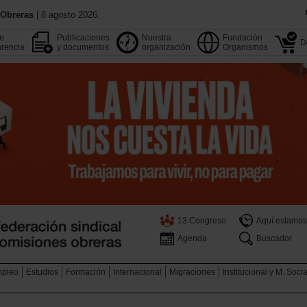
 Obreras
| 8 agosto 2026.
de
Publicaciones
Nuestra
Fundación
D
rencia
y documentos
organización
Organismos
13 Congreso
Aquí estamos
Agenda
Buscador
pleo
Estudios
Formación
Internacional
Migraciones
Institucional y M. Soci