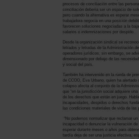
procesos de conciliación entre las person
conciliación debería ser un espacio de solu
pero cuando la alternativa es esperar mese
trabajadora negocia en una posición debil
favorecen soluciones negociadas a la baj
salarios o indemnizaciones por despido.
Desde la organización sindical se reconoc
letrados y letradas de la Administración de
operadores jurídicos, sin embargo, se advi
dimensionado por debajo de las necesidades
y social del país.
También ha intervenido en la rueda de pren
de CCOO, Eva Urbano, quien ha alertado s
colapso afecta al conjunto de la Administr
que “en la jurisdicción social adquiere una
de los derechos que están en juego. Habla
incapacidades, despidos o derechos fund
las condiciones materiales de vida de las 
“No podemos normalizar que reclamar un s
incapacidad o denunciar la vulneración de
esperar durante meses o años para obtener
tardía deja de ser una justicia efectiva, e