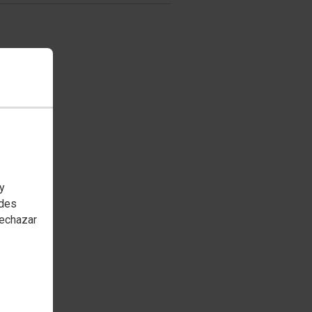
 y
edes
rechazar