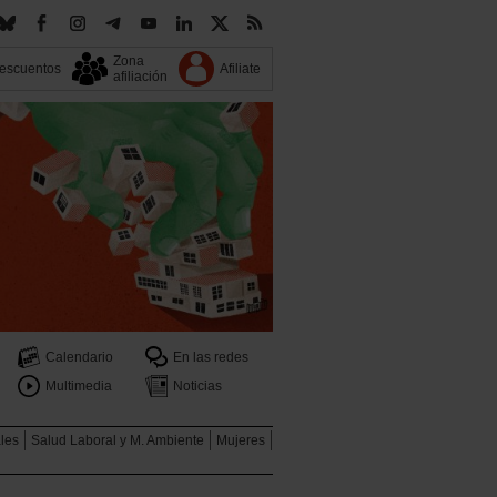
Zona
escuentos
Afiliate
afiliación
Calendario
En las redes
Multimedia
Noticias
ales
Salud Laboral y M. Ambiente
Mujeres