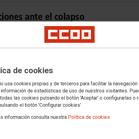
iones ante el colapso
 juzgados de lo Social
edimientos en los juzgados de lo Social alcanzó 11,4 meses,
 comunidades
tica de cookies
io usa cookies propias y de terceros para facilitar la navegación
 información de estadísticas de uso de nuestros visitantes. Pu
todas las cookies pulsando el botón 'Aceptar' o configurarlas o 
pulsando el botón 'Configurar cookies'
s información consulta nuestra
Política de cookies