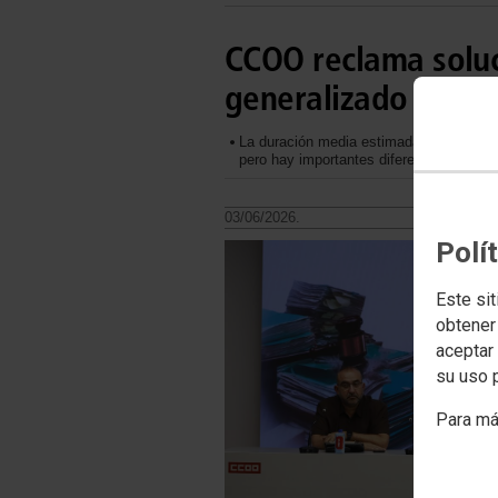
CCOO reclama soluc
generalizado de los
La duración media estimada de los proc
pero hay importantes diferencias entre
03/06/2026.
Polí
Este sit
obtener
aceptar 
su uso 
Para má