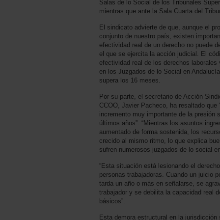
Salas de lo Social de los Tribunales Super
mientras que ante la Sala Cuarta del Tri
El sindicato advierte de que, aunque el pr
conjunto de nuestro país, existen important
efectividad real de un derecho no puede de
el que se ejercita la acción judicial. El có
efectividad real de los derechos laborales
en los Juzgados de lo Social en Andalucía
supera los 16 meses.
Por su parte, el secretario de Acción Sind
CCOO, Javier Pacheco, ha resaltado que 
incremento muy importante de la presión so
últimos años”. “Mientras los asuntos ingre
aumentado de forma sostenida, los recur
crecido al mismo ritmo, lo que explica bue
sufren numerosos juzgados de lo social en
“Esta situación está lesionando el derecho 
personas trabajadoras. Cuando un juicio po
tarda un año o más en señalarse, se agrav
trabajador y se debilita la capacidad real
básicos”.
Esta demora estructural en la jurisdicción 