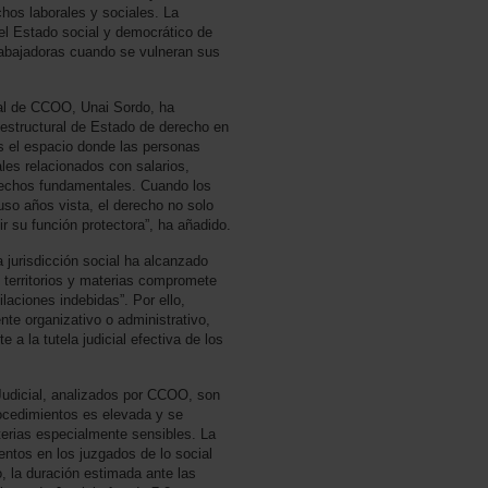
echos laborales y sociales. La
del Estado social y democrático de
abajadoras cuando se vulneran sus
ral de CCOO, Unai Sordo, ha
estructural de Estado de derecho en
 es el espacio donde las personas
les relacionados con salarios,
erechos fundamentales. Cuando los
so años vista, el derecho no solo
ir su función protectora”, ha añadido.
 jurisdicción social ha alcanzado
 territorios y materias compromete
laciones indebidas”. Por ello,
te organizativo o administrativo,
 a la tutela judicial efectiva de los
Judicial, analizados por CCOO, son
ocedimientos es elevada y se
erias especialmente sensibles. La
ntos en los juzgados de lo social
, la duración estimada ante las