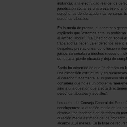
instancia, a la efectividad real de los der
jurisdicción social es una pieza esencial 
derecho; es dónde acuden las personas tr
derechos laborales.
En la rueda de prensa, el secretario gene
explicado que “estamos ante un problema 
el ámbito laboral”. “La jurisdicción social
trabajadoras hacen valer derechos esencia
despidos, prestaciones, conciliación o d
juicios se señalan a muchos meses o inclu
se retrasa: pierde eficacia y deja de cumpl
Sordo ha advertido de que “la demora en la
una dimensión estructural y en numerosos
el derecho fundamental a un proceso sin di
considera que no es un problema “meramen
sino a una cuestión que afecta directamente
derechos laborales y sociales”.
Los datos del Consejo General del Poder 
concluyentes: la duración media de los pr
observa una tendencia de deterioro en mat
duración media estimada de los procedimie
alcanzó 11,4 meses. En la fase de recurso