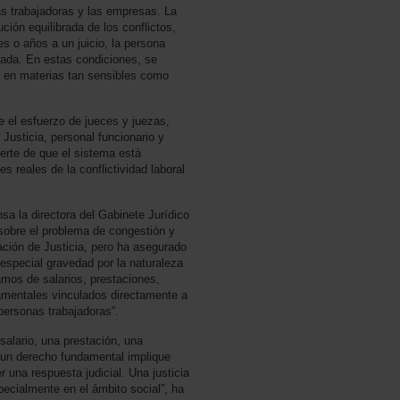
as trabajadoras y las empresas. La
ción equilibrada de los conflictos,
s o años a un juicio, la persona
itada. En estas condiciones, se
a en materias tan sensibles como
e el esfuerzo de jueces y juezas,
 Justicia, personal funcionario y
erte de que el sistema está
 reales de la conflictividad laboral
sa la directora del Gabinete Jurídico
obre el problema de congestión y
ación de Justicia, pero ha asegurado
 especial gravedad por la naturaleza
mos de salarios, prestaciones,
amentales vinculados directamente a
personas trabajadoras”.
alario, una prestación, una
 un derecho fundamental implique
 una respuesta judicial. Una justicia
specialmente en el ámbito social”, ha