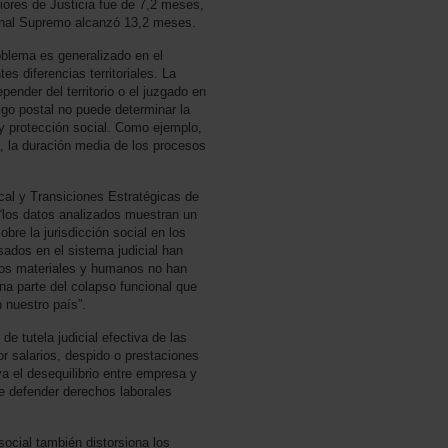
iores de Justicia fue de 7,2 meses,
bunal Supremo alcanzó 13,2 meses.
oblema es generalizado en el
es diferencias territoriales. La
pender del territorio o el juzgado en
digo postal no puede determinar la
 y protección social. Como ejemplo,
, la duración media de los procesos
ical y Transiciones Estratégicas de
“los datos analizados muestran un
bre la jurisdicción social en los
sados en el sistema judicial han
sos materiales y humanos no han
na parte del colapso funcional que
 nuestro país”.
de tutela judicial efectiva de las
r salarios, despido o prestaciones
a el desequilibrio entre empresa y
 de defender derechos laborales
social también distorsiona los