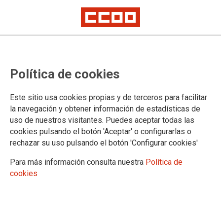
Una movilización sindicalista que
Política de cookies
ha hecho historia
Miles de personas se congregaron en el Palacio de Vistalegre para
Este sitio usa cookies propias y de terceros para facilitar
clamar contra las políticas de austeridad, la crisis de vivienda y la
la navegación y obtener información de estadísticas de
extrema derecha y reforzar el movimiento sindicalista europeo como un
uso de nuestros visitantes. Puedes aceptar todas las
actor sociopolítico imprescindible
cookies pulsando el botón 'Aceptar' o configurarlas o
rechazar su uso pulsando el botón 'Configurar cookies'
18/06/2026.
Para más información consulta nuestra
Política de
cookies