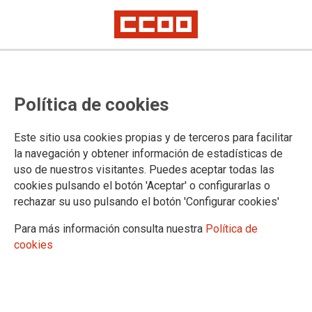
La lucha de la clase trabajadora
Política de cookies
portuguesa frena la reforma
laboral del Gobierno
Este sitio usa cookies propias y de terceros para facilitar
la navegación y obtener información de estadísticas de
CCOO saluda la victoria de la CGTP-IN y de los trabajadores y
uso de nuestros visitantes. Puedes aceptar todas las
trabajadoras de Portugal tras el rechazo parlamentario del paquete de
medidas laborales impulsado por el Gobierno portugués
cookies pulsando el botón 'Aceptar' o configurarlas o
rechazar su uso pulsando el botón 'Configurar cookies'
23/06/2026.
Para más información consulta nuestra
Política de
cookies
La Confederación Sindical de CCOO
celebra el rechazo en el Parlamento
portugués de la propuesta de
reforma laboral promovida por el
Gobierno de Portugal, una iniciativa