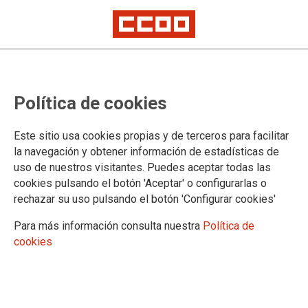
CCOO denuncia el abandono
Política de cookies
estatal y autonómico: la
desprotección de los bomberos
Este sitio usa cookies propias y de terceros para facilitar
forestales pone en riesgo la
la navegación y obtener información de estadísticas de
uso de nuestros visitantes. Puedes aceptar todas las
campaña de incendios
cookies pulsando el botón 'Aceptar' o configurarlas o
rechazar su uso pulsando el botón 'Configurar cookies'
Los incendios, año atrás año son más grandes y peligrosos,
complicados y llegan antes a los territorios
Para más información consulta nuestra
Política de
cookies
23/06/2026.