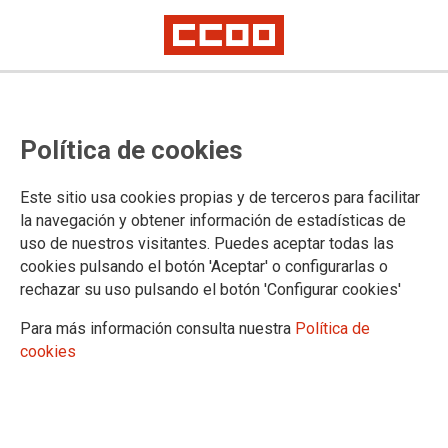
Un Distintivo de Igualdad
Política de cookies
empresarial, con más beneficios y
más unilateral en sus requisitos
Este sitio usa cookies propias y de terceros para facilitar
la navegación y obtener información de estadísticas de
La secretaria de Mujeres e Igualdad de CCOO, Carolina Vidal y la
uso de nuestros visitantes. Puedes aceptar todas las
vicesecretaria general de UGT, Lola Navarro, han enviado una carta a la
ministra de Igualdad, Ana Redondo, para exigir que la representación de
cookies pulsando el botón 'Aceptar' o configurarlas o
las personas trabajadoras se mantenga como requisito obligatorio
rechazar su uso pulsando el botón 'Configurar cookies'
Para más información consulta nuestra
Política de
24/06/2026.
cookies