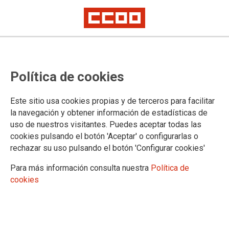
Unai Sordo: “España tiene que
Política de cookies
salir del discurso del penúltimo
contra el último”
Este sitio usa cookies propias y de terceros para facilitar
la navegación y obtener información de estadísticas de
El secretario general de CCOO, Unai Sordo, asegura que “no se
uso de nuestros visitantes. Puedes aceptar todas las
entendería la España del futuro sin la enorme aportación de las personas
migrantes”, durante la presentación de la campaña institucional '¿De
cookies pulsando el botón 'Aceptar' o configurarlas o
dónde vienen? Vienen de hacer país' organizado por el Ministerio de
rechazar su uso pulsando el botón 'Configurar cookies'
Inclusión, Seguridad Social y Migraciones
Para más información consulta nuestra
Política de
30/06/2026.
cookies