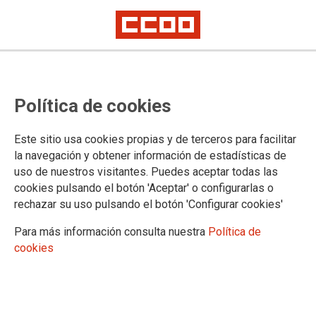
21.06.2021
Autor:
109ª Conferencia Internacional del Trabajo
Política de cookies
LLAMAMIENTO MUNDIAL A LA ACCIÓN PARA UNA
RECUPERACIÓN CENTRADA EN LAS PERSONAS DE LA CRISIS
CAUSADA POR LA COVID-19 QUE SEA INCLUSIVA, SOSTENIBLE Y
Este sitio usa cookies propias y de terceros para facilitar
RESILIENTE
la navegación y obtener información de estadísticas de
Propuesta de resolución presentada por el Grupo
uso de nuestros visitantes. Puedes aceptar todas las
Trabajador, que los delegados adoptaron por
cookies pulsando el botón 'Aceptar' o configurarlas o
unanimidad el 16 de junio de 2021, y en el que se
rechazar su uso pulsando el botón 'Configurar cookies'
esbozan medidas para crear una recuperación de
la pandemia centrada en las personas, con el fin
Para más información consulta nuestra
Política de
de evitar que las economías y las sociedades
queden marcadas a largo plazo. El Llamamiento
cookies
Mundial a la Acción compromete a los países a
garantizar que su recuperación económica y social
de la crisis sea "totalmente inclusiva, sostenible y resiliente".
Ver documento