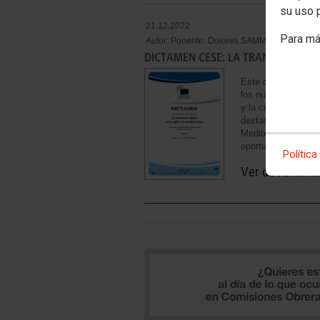
su uso 
21.12.2022
Para má
Autor:
Ponente: Dolores SAMMUT BONNICI
DICTAMEN CESE: LA TRANSICIÓN DI
Este documento inf
los nuevos aspectos
y la creación de e
destaca el impacto 
Mediterráneo y su 
oportunidades para
Política
Ver document