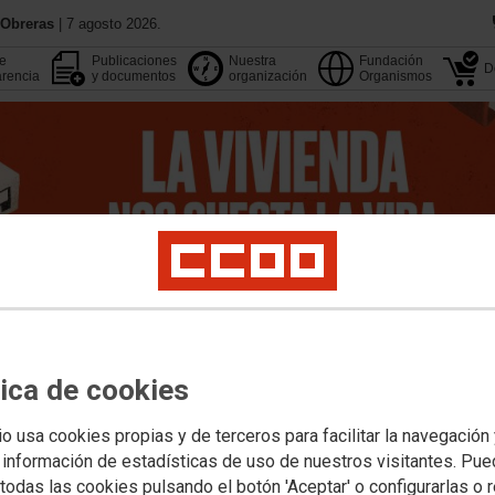
 Obreras
| 7 agosto 2026.
de
Publicaciones
Nuestra
Fundación
D
rencia
y documentos
organización
Organismos
13 Congreso
Aquí estamos
tica de cookies
Agenda
Buscador
io usa cookies propias y de terceros para facilitar la navegación
pleo
Estudios
Formación
Internacional
Migraciones
Institucional y M. Soci
 información de estadísticas de uso de nuestros visitantes. Pu
todas las cookies pulsando el botón 'Aceptar' o configurarlas o 
s de las secretarías
Internacional
Euromediterráneo