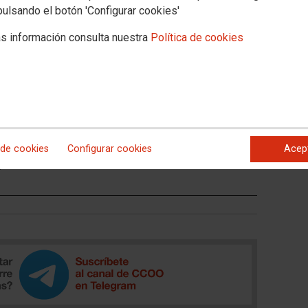
pulsando el botón 'Configurar cookies'
s información consulta nuestra
Política de cookies
GITAL EN LA REGIÓN EUROMEDITERRÁNEA (REX/549)
ormativo, aprobado en el pleno 574 (diciembre 2022), analiza
 de la transición digital para el desarrollo económico inclusivo
mpleo en toda la región euromediterránea. Entre otros aspectos,
potencial de la asociación renovada con el sur del
apoyo a economías resilientes, sostenibles y conectadas con
 todos, especialmente para las mujeres y los jóvenes.
 de cookies
Configurar cookies
Acep
o