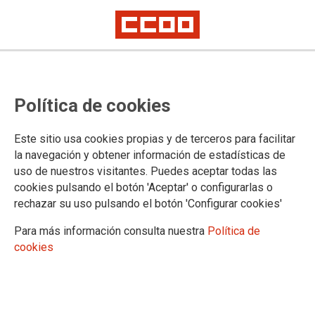
Más de 1,8 millones de
Política de cookies
trabajadores, sobre todo mujeres
y jóvenes, se beneficiarán del
Este sitio usa cookies propias y de terceros para facilitar
incremento del SMI
la navegación y obtener información de estadísticas de
uso de nuestros visitantes. Puedes aceptar todas las
cookies pulsando el botón 'Aceptar' o configurarlas o
La subida del salario mínimo interprofesional (SMI) a 1.000
rechazar su uso pulsando el botón 'Configurar cookies'
euros brutos mensuales en 14 pagas beneficiará a cerca de
1,81 millones de trabajadoras y trabajadores, es decir, a más
Para más información consulta nuestra
Política de
de 1,5 millones de personas que trabajan a tiempo completo
cookies
y a casi a 300.000 personas que lo hacen a tiempo parcial,
según estimaciones del Gabinete Económico de CCOO.
08/02/2022.