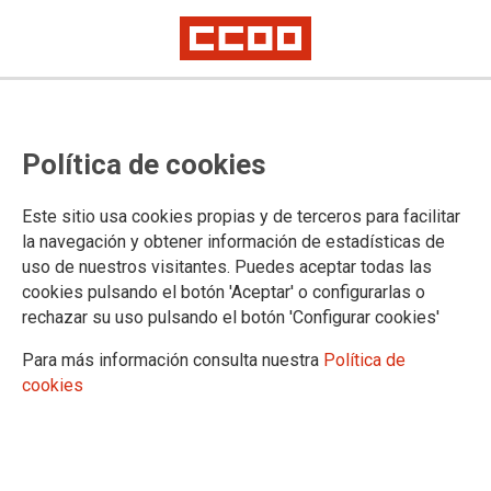
Los salarios pactados con el AENC
Política de cookies
suben por encima de la inflación
pero urge rebajar el precio de los
Este sitio usa cookies propias y de terceros para facilitar
alimentos
la navegación y obtener información de estadísticas de
uso de nuestros visitantes. Puedes aceptar todas las
cookies pulsando el botón 'Aceptar' o configurarlas o
rechazar su uso pulsando el botón 'Configurar cookies'
12/09/2023.
Para más información consulta nuestra
Política de
cookies
PlaybackManifestLoadError
A network error (status 0) occurred while loading manifest