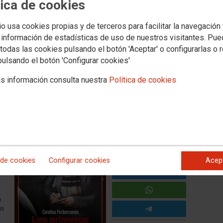
tica de cookies
io usa cookies propias y de terceros para facilitar la navegación
rse/ Ensayo: Las precursoras
 información de estadísticas de uso de nuestros visitantes. Pu
 Paloma Vázquez Laserna
todas las cookies pulsando el botón 'Aceptar' o configurarlas o 
pulsando el botón 'Configurar cookies'
s información consulta nuestra
Política de cookies
esionalización y activismo en España, Francia y Reino
iana de la Concepción (Sevilla), 2023: Editorial
ntos.
 de cookies
Configurar cookies
Acep
n
us