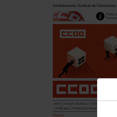
Confederación Sindical de Comisiones
Portal 
Transpa
Inicio
Acción Sindical y T. Estratégicas
Em
LGTBI plus
Protección social
Juventud
Mujeres