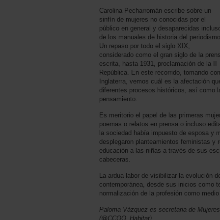
Carolina Pecharromán escribe sobre un
sinfín de mujeres no conocidas por el
público en general y desaparecidas inclus
de los manuales de historia del periodismo
Un repaso por todo el siglo XIX,
considerado como el gran siglo de la pren
escrita, hasta 1931, proclamación de la II
República. En este recorrido, tomando com
Inglaterra, vemos cuál es la afectación qu
diferentes procesos históricos, así como l
pensamiento.
Es meritorio el papel de las primeras muje
poemas o relatos en prensa o incluso edita
la sociedad había impuesto de esposa y m
desplegaron planteamientos feministas y r
educación a las niñas a través de sus escr
cabeceras.
La ardua labor de visibilizar la evolución de
contemporánea, desde sus inicios como ter
normalización de la profesión como medio d
Paloma Vázquez es secretaria de Mujeres
(@CCOO_Habitat).