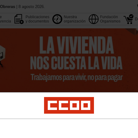
 Obreras
| 8 agosto 2026.
de
Publicaciones
Nuestra
Fundación
D
rencia
y documentos
organización
Organismos
13 Congreso
Aquí estamos
Agenda
Buscador
pleo
Estudios
Formación
Internacional
Migraciones
Institucional y M. Soci