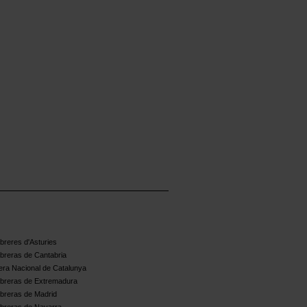
reres d'Asturies
breras de Cantabria
ra Nacional de Catalunya
breras de Extremadura
breras de Madrid
breras de Navarra