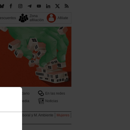
Zona
escuentos
Afiliate
afiliación
Calendario
En las redes
Multimedia
Noticias
ales
Salud Laboral y M. Ambiente
Mujeres