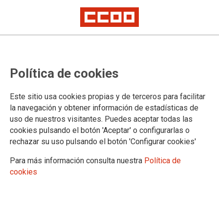
A finales de año, casi 100 investigadores podrían perder su empleo
CCOO reclama acabar con los
Política de cookies
recortes en la inversión y la
precariedad en el empleo del
Este sitio usa cookies propias y de terceros para facilitar
la navegación y obtener información de estadísticas de
personal de la investigación
uso de nuestros visitantes. Puedes aceptar todas las
cookies pulsando el botón 'Aceptar' o configurarlas o
rechazar su uso pulsando el botón 'Configurar cookies'
El secretario general de CCOO, Unai Sordo, ha participado
esta mañana en una asamblea de trabajadores y
Para más información consulta nuestra
Política de
trabajadoras que se dedican a la investigación en el Centro
cookies
Nacional de Investigaciones Oncológicas (CNIO) convocada
por CCOO. Con su presencia ha querido lanzar un mensaje
firme de que “CCOO apoya a los y las investigadores en la
mejora de sus condiciones de trabajo, que además es una