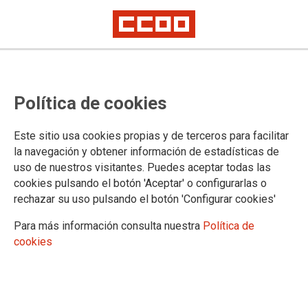
El despido de las 9 de AON ataca
Política de cookies
derechos fundamentales, es un
golpe a la democracia
Este sitio usa cookies propias y de terceros para facilitar
la navegación y obtener información de estadísticas de
uso de nuestros visitantes. Puedes aceptar todas las
Isabel López, Sonia Clabuig, Virginia del Moral, Asun López,
cookies pulsando el botón 'Aceptar' o configurarlas o
Eva Berodia, Marta Pellón,Marta Fernández, Arancha Varela
rechazar su uso pulsando el botón 'Configurar cookies'
y Patricia Pinto. Nueve trabajadoras de la empresa de
Contact Center AON Mobile que se estaban preparando para
Para más información consulta nuestra
Política de
presentarse a las elecciones sindicales por CCOO fueron
cookies
despedidas el mismo día, con cartas de despido idénticas.
Para CCOO, que despidan a 9 mujeres por querer defender
los derechos laborales de sus compañeras y compañeros es
un problema de todas y de todos.
Firma por su readmisión
http://ow.ly/woS630kxv89