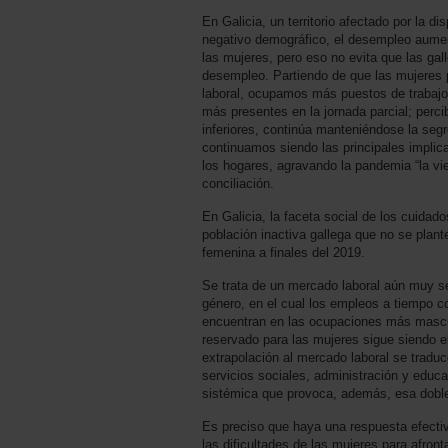
En Galicia, un territorio afectado por la dis
negativo demográfico, el desempleo aume
las mujeres, pero eso no evita que las gal
desempleo. Partiendo de que las mujeres
laboral, ocupamos más puestos de trabajo
más presentes en la jornada parcial; perci
inferiores, continúa manteniéndose la segre
continuamos siendo las principales implica
los hogares, agravando la pandemia “la vie
conciliación.
En Galicia, la faceta social de los cuidad
población inactiva gallega que no se plan
femenina a finales del 2019.
Se trata de un mercado laboral aún muy se
género, en el cual los empleos a tiempo c
encuentran en las ocupaciones más mascu
reservado para las mujeres sigue siendo e
extrapolación al mercado laboral se tradu
servicios sociales, administración y educ
sistémica que provoca, además, esa doble
Es preciso que haya una respuesta efectiva
las dificultades de las mujeres para afronta