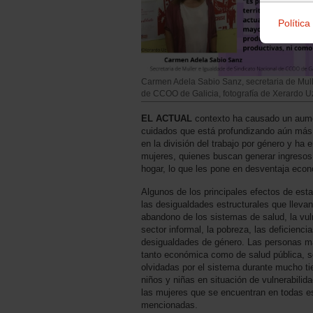
Política
Carmen Adela Sabio Sanz, secretaria de Mull
de CCOO de Galicia, fotografía de Xerardo U
EL ACTUAL
contexto ha causado un aume
cuidados que está profundizando aún más 
en la división del trabajo por género y ha 
mujeres, quienes buscan generar ingresos
hogar, lo que les pone en desventaja eco
Algunos de los principales efectos de es
las desigualdades estructurales que lleva
abandono de los sistemas de salud, la vuln
sector informal, la pobreza, las deficienci
desigualdades de género. Las personas más
tanto económica como de salud pública, 
olvidadas por el sistema durante mucho ti
niños y niñas en situación de vulnerabilid
las mujeres que se encuentran en todas e
mencionadas.