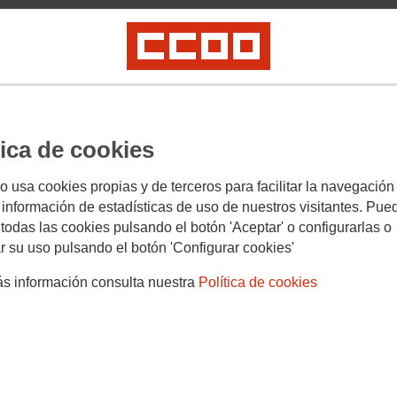
empos del COVID-19: En
no volvamos a la 'vieja'
n Adela Sabio Sanz
zando en las desigualdades que ya existían en la vieja
tica de cookies
dades de los sistemas sociales, políticos y económicos
de la pandemia. Esta crisis ha afectado tanto a hombres
 misma forma. Había ya grandes desequilibrios en la
io usa cookies propias y de terceros para facilitar la navegación
 cuidado no remunerado antes de que el coronavirus se
 información de estadísticas de uso de nuestros visitantes. Pue
 todas las cookies pulsando el botón 'Aceptar' o configurarlas o
r su uso pulsando el botón 'Configurar cookies'
s información consulta nuestra
Política de cookies