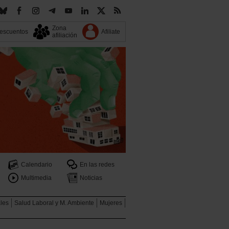
Zona
escuentos
Afiliate
afiliación
Calendario
En las redes
Multimedia
Noticias
ales
Salud Laboral y M. Ambiente
Mujeres