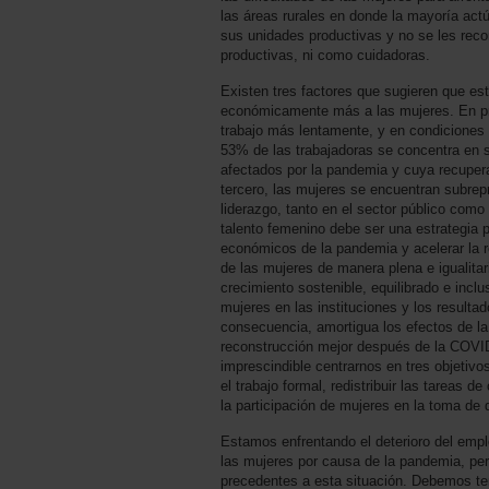
las áreas rurales en donde la mayoría act
sus unidades productivas y no se les rec
productivas, ni como cuidadoras.
Existen tres factores que sugieren que est
económicamente más a las mujeres. En pri
trabajo más lentamente, y en condicione
53% de las trabajadoras se concentra en 
afectados por la pandemia y cuya recupera
tercero, las mujeres se encuentran subre
liderazgo, tanto en el sector público como e
talento femenino debe ser una estrategia 
económicos de la pandemia y acelerar la r
de las mujeres de manera plena e igualita
crecimiento sostenible, equilibrado e inclu
mujeres en las instituciones y los resultad
consecuencia, amortigua los efectos de la
reconstrucción mejor después de la COVID-
imprescindible centrarnos en tres objetiv
el trabajo formal, redistribuir las tareas 
la participación de mujeres en la toma de 
Estamos enfrentando el deterioro del empl
las mujeres por causa de la pandemia, pe
precedentes a esta situación. Debemos ten