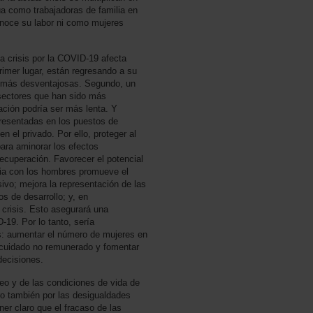
úa como trabajadoras de familia en
onoce su labor ni como mujeres
a crisis por la COVID-19 afecta
mer lugar, están regresando a su
s más desventajosas. Segundo, un
sectores que han sido más
ción podría ser más lenta. Y
presentadas en los puestos de
n el privado. Por ello, proteger al
para aminorar los efectos
ecuperación. Favorecer el potencial
ria con los hombres promueve el
sivo; mejora la representación de las
os de desarrollo; y, en
 crisis. Esto asegurará una
19. Por lo tanto, sería
os: aumentar el número de mujeres en
de cuidado no remunerado y fomentar
decisiones.
eo y de las condiciones de vida de
ro también por las desigualdades
er claro que el fracaso de las