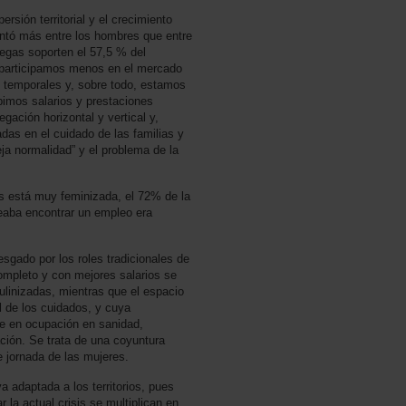
persión territorial y el crecimiento
ntó más entre los hombres que entre
legas soporten el 57,5 % del
 participamos menos en el mercado
 temporales y, sobre todo, estamos
bimos salarios y prestaciones
gación horizontal y vertical y,
das en el cuidado de las familias y
ja normalidad” y el problema de la
os está muy feminizada, el 72% de la
teaba encontrar un empleo era
sgado por los roles tradicionales de
ompleto y con mejores salarios se
linizadas, mientras que el espacio
l de los cuidados, y cuya
ce en ocupación en sanidad,
ación. Se trata de una coyuntura
 jornada de las mujeres.
 adaptada a los territorios, pues
r la actual crisis se multiplican en