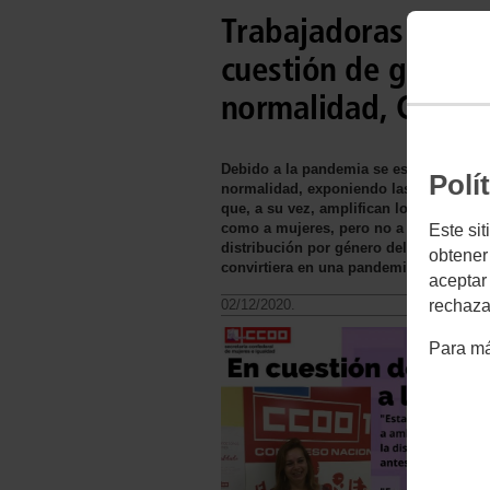
Trabajadoras en ti
cuestión de género 
normalidad, Carme
Debido a la pandemia se están profundi
Polí
normalidad, exponiendo las vulnerabili
que, a su vez, amplifican los impactos 
como a mujeres, pero no a ambos de la
Este sit
distribución por género del trabajo de
obtener
convirtiera en una pandemia.
aceptar
02/12/2020.
rechaza
Para má