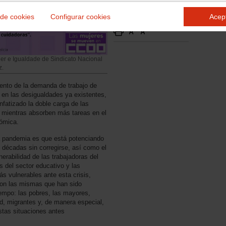
 de cookies
Configurar cookies
Acep
er e Igualdade de Sindicato Nacional
z.
nto de la demanda de trabajo de
en las desigualdades ya existentes,
enfatizado la doble carga de las
 mientras absorben más tareas en el
nómica.
ta pandemia es que está potenciando
n décadas sin corregirse, así como el
erabilidad de las trabajadoras del
as del sector educativo y las
 vulnerables ante esta crisis,
son las mismas que han sido
empo: las pobres, las mayores,
ad, migrantes y, de manera especial,
stas situaciones antes