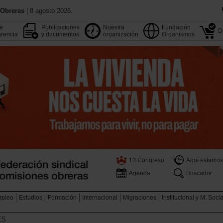
 Obreras
| 8 agosto 2026.
de
Publicaciones
Nuestra
Fundación
D
rencia
y documentos
organización
Organismos
13 Congreso
Aquí estamos
Agenda
Buscador
pleo
Estudios
Formación
Internacional
Migraciones
Institucional y M. Soci
ES