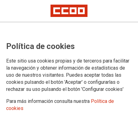
Unai Sordo urge al Gobierno a
Política de cookies
incrementar el SMI y derogar la
reforma laboral y de pensiones o
Este sitio usa cookies propias y de terceros para facilitar
habrá una movilización creciente
la navegación y obtener información de estadísticas de
uso de nuestros visitantes. Puedes aceptar todas las
cookies pulsando el botón 'Aceptar' o configurarlas o
El secretario general de CCOO, Unai Sordo, ha advertido hoy
rechazar su uso pulsando el botón 'Configurar cookies'
al Gobierno de que no puede dejarse "en el tintero" el
incremento del Salario Mínimo Interprofesional (SMI) este
Para más información consulta nuestra
Política de
año, al igual que la derogación de la reforma laboral de 2012
cookies
y la del sistema de pensiones, ya que, de lo contrario, el
sindicato impulsará un proceso de "movilización creciente"
después del verano.