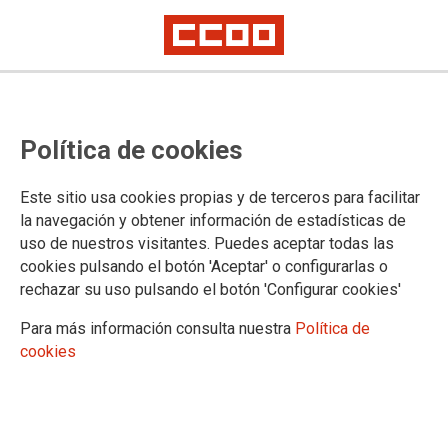
La Federación de Pensionistas de
Política de cookies
CCOO presenta en Granada una
campaña para detectar
Este sitio usa cookies propias y de terceros para facilitar
enfermedades relacionadas con el
la navegación y obtener información de estadísticas de
uso de nuestros visitantes. Puedes aceptar todas las
amianto en trabajadores de edad
cookies pulsando el botón 'Aceptar' o configurarlas o
avanzada
rechazar su uso pulsando el botón 'Configurar cookies'
Para más información consulta nuestra
Política de
cookies
El secretario de Organización de la Federación de
Pensionistas y Jubilados de CCOO, Manuel Cobo, el
Responsable de Salud Laboral de la Federación de
Pensionistas y Jubilados de CCOO, Carlos Mella, el experto
en amianto de la Secretaría de Salud Laboral de la