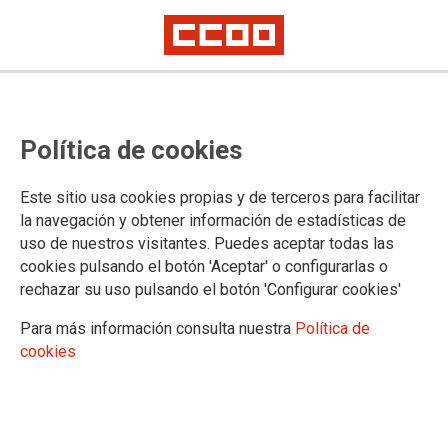
ASESORAMIENTO JUR�DICO - LOCALES DE
ATENCI�N
Política de cookies
Selecciona una provincia:
Este sitio usa cookies propias y de terceros para facilitar
la navegación y obtener información de estadísticas de
uso de nuestros visitantes. Puedes aceptar todas las
cookies pulsando el botón 'Aceptar' o configurarlas o
Selecciona una localidad:
rechazar su uso pulsando el botón 'Configurar cookies'
Para más información consulta nuestra
Política de
cookies
Asesor�a Jur�dica de Palma de Mallorca
Calle Convent, 5 07400 - Alcudia
Ver en Google Maps