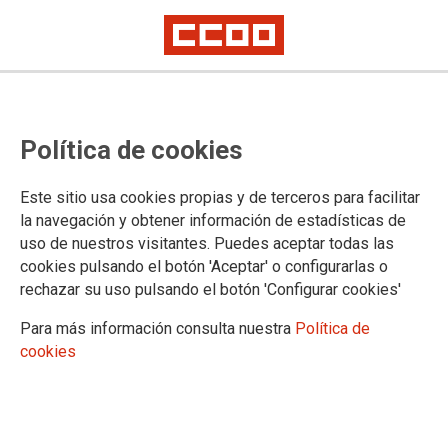
PUBLICACIONES Y DOCUMENTOS
Política de cookies
Publicaciones periódicas
Gaceta Sindical Digital
Este sitio usa cookies propias y de terceros para facilitar
Gaceta Sindical. Reflexión y Debate
la navegación y obtener información de estadísticas de
Publicaciones monográficas
uso de nuestros visitantes. Puedes aceptar todas las
Publicaciones monográficas
cookies pulsando el botón 'Aceptar' o configurarlas o
Portal Transparencia
rechazar su uso pulsando el botón 'Configurar cookies'
Estatuto de los Trabajadores
Para más información consulta nuestra
Política de
Publicaciones de las secretarías
cookies
Acción Sindical
Estudios y Jornadas
Negociación Colectiva
Acción Sindical Internacional
Publicaciones