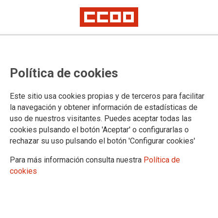
PUBLICACIONES Y DOCUMENTOS
Política de cookies
Publicaciones periódicas
Gaceta Sindical Digital
Este sitio usa cookies propias y de terceros para facilitar
Gaceta Sindical. Reflexión y Debate
la navegación y obtener información de estadísticas de
Publicaciones monográficas
uso de nuestros visitantes. Puedes aceptar todas las
Publicaciones monográficas
cookies pulsando el botón 'Aceptar' o configurarlas o
Portal Transparencia
rechazar su uso pulsando el botón 'Configurar cookies'
Estatuto de los Trabajadores
Para más información consulta nuestra
Política de
Publicaciones de las secretarías
cookies
Acción Sindical
Estudios y Jornadas
Negociación Colectiva
Acción Sindical Internacional
Publicaciones