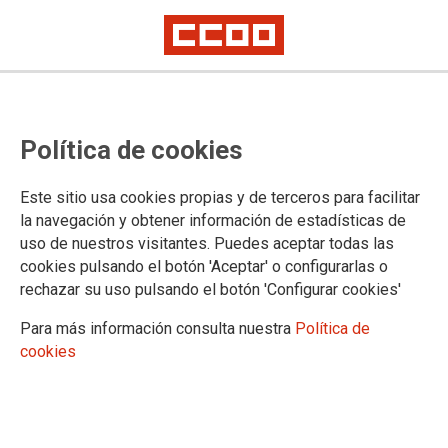
CCOO, ante el Día del Orgullo
Política de cookies
LGTBI 2017
#OrgulloDeSerCCOO
Este sitio usa cookies propias y de terceros para facilitar
CCOO trabaja, junto a organizaciones LGTBI, para terminar con
la navegación y obtener información de estadísticas de
cualquier tipo de discriminación en el ámbito laboral hacia las personas
uso de nuestros visitantes. Puedes aceptar todas las
LGTBI
cookies pulsando el botón 'Aceptar' o configurarlas o
Por los derechos LGTBI en todo el mundo, con este lema,
rechazar su uso pulsando el botón 'Configurar cookies'
CCOO anima a su afiliación y a toda la ciudadanía a
participar en las múltiples actividades, concentraciones y
Para más información consulta nuestra
Política de
manifestaciones que tendrán lugar el próximo miércoles 28
cookies
de Junio de 2017, Día del Orgullo LGTBI (lesbianas, gais,
transexuales, bisexuales e intersexuales) en diferentes
pueblos y ciudades.