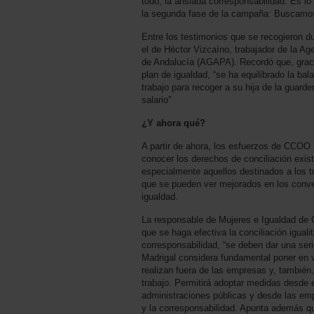
todo, la ansiada corresponsabilidad. Es lo
la segunda fase de la campaña: Buscamo
Entre los testimonios que se recogieron du
el de Héctor Vizcaíno, trabajador de la A
de Andalucía (AGAPA). Recordó que, gracia
plan de igualdad, “se ha equilibrado la bal
trabajo para recoger a su hija de la guarder
salario”
¿Y ahora qué?
A partir de ahora, los esfuerzos de CCOO 
conocer los derechos de conciliación existe
especialmente aquellos destinados a los t
que se pueden ver mejorados en los conve
igualdad.
La responsable de Mujeres e Igualdad de 
que se haga efectiva la conciliación igualita
corresponsabilidad, “se deben dar una seri
Madrigal considera fundamental poner en v
realizan fuera de las empresas y, también
trabajo. Permitirá adoptar medidas desde e
administraciones públicas y desde las emp
y la corresponsabilidad. Apunta además qu