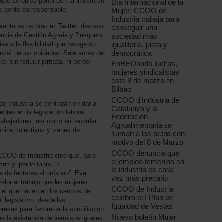
 que se quiso poner de manifiesto en
Día Internacional de la
s gente corresponsable.
Mujer: CCOO de
Industria trabaja para
rante estos días en Twitter, destaca
conseguir una
gencia de Gestión Agraria y Pesquera
sociedad más
igualitaria, justa y
s a la flexibilidad que recoge su
democrática
anza” de los cuidados. Sale antes del
ía “sin reducir jornada, ni perder
EnREDando luchas,
mujeres sindicalistas
este 8 de marzo en
Bilbao
CCOO d'Indústria de
de Industria se centrarán en dar a
Catalunya y la
ntes en la legislación laboral,
Federación
rabajadores, así como en recordar
Agroalimentaria se
nios colectivos y planes de
suman a los actos con
motivo del 8 de Marzo
CCOO denuncia que
CCOO de Industria cree que, para
el empleo femenino en
ria y, por lo tanto, la
la industria es cada
e de factores al unísono”. Eva
vez más precario
alor el trabajo que las mujeres
CCOO de Industria
, el que hacen en los centros de
celebra el I Plan de
l legislativo, desde las
Igualdad de Vestas
resas para favorecer la conciliación
Nuevo boletín Mujer
e la existencia de permisos iguales