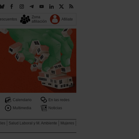
Zona
escuentos
Afiliate
afiliación
Calendario
En las redes
Multimedia
Noticias
ales
Salud Laboral y M. Ambiente
Mujeres