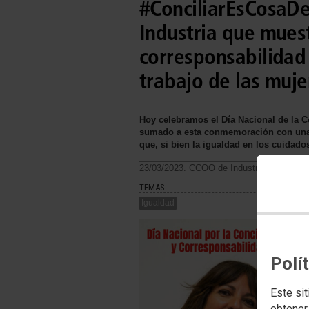
#ConciliarEsCosaD
Industria que mues
corresponsabilidad 
trabajo de las muje
Hoy celebramos el Día Nacional de la C
sumado a esta conmemoración con una 
que, si bien la igualdad en los cuidados
23/03/2023. CCOO de Industria
TEMAS
Igualdad
Polí
Este sit
obtener