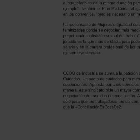
e intransferibles de la misma duración pa
ejemplo”. También el Plan Me Cuida, al i
en los convenios, “pero es necesario un 
La responsable de Mujeres e Igualdad de
feminizadas donde se negocian más medida
perpetuando la división sexual del trabaj
jornada es la que más se utiliza para poder
salario y en la carrera profesional de las
ejercen ese derecho.
CCOO de Industria se suma a la petición 
Cuidados. Un pacto de cuidados para men
dependientes. Apuesta por unos servicios 
manera, este sindicato pide un mayor co
negociación de medidas de conciliación. 
sólo para que las trabajadoras las utilicen
que la #ConciliaciónEsCosaDe2.