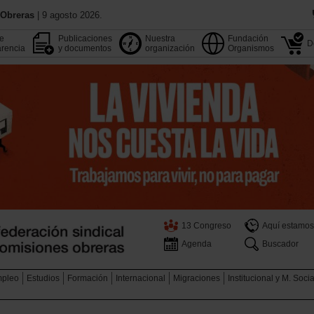
 Obreras
| 9 agosto 2026.
de
Publicaciones
Nuestra
Fundación
D
rencia
y documentos
organización
Organismos
13 Congreso
Aquí estamos
Agenda
Buscador
pleo
Estudios
Formación
Internacional
Migraciones
Institucional y M. Soci