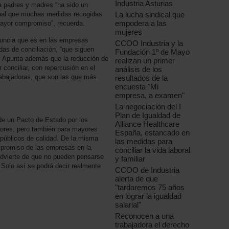
Industria Asturias
ra padres y madres “ha sido un
La lucha sindical que
gual que muchas medidas recogidas
empodera a las
mayor compromiso”, recuerda.
mujeres
nuncia que es en las empresas
CCOO Industria y la
s de conciliación, “que siguen
Fundación 1º de Mayo
o”. Apunta además que la reducción de
realizan un primer
 conciliar, con repercusión en el
análisis de los
 trabajadoras, que son las que más
resultados de la
encuesta "Mi
empresa, a examen"
La negociación del I
Plan de Igualdad de
de un Pacto de Estado por los
Alliance Healthcare
ores, pero también para mayores
España, estancado en
públicos de calidad. De la misma
las medidas para
mpromiso de las empresas en la
conciliar la vida laboral
Advierte de que no pueden pensarse
y familiar
. Solo así se podrá decir realmente
CCOO de Industria
alerta de que
"tardaremos 75 años
en lograr la igualdad
salarial"
Reconocen a una
trabajadora el derecho