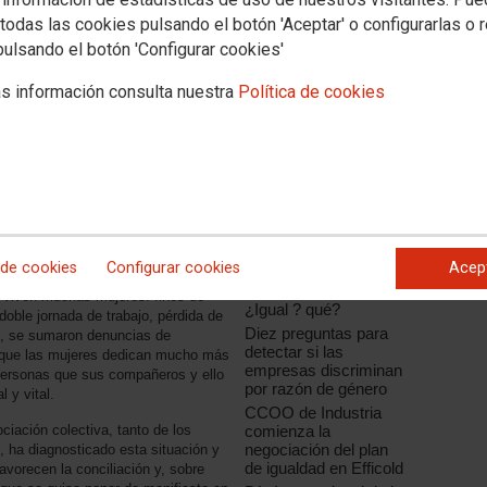
todas las cookies pulsando el botón 'Aceptar' o configurarlas o 
pulsando el botón 'Configurar cookies'
s información consulta nuestra
Política de cookies
Noticias relacionadas
CCOO de Industria
participa en una nueva
reunión del grupo de
trabajo de igualdad de
oportunidades de
IndustriAll, que diseña
aña que se inició el 13 de marzo.
su estrategia para
 de cookies
Configurar cookies
Acep
en Twitter. El sindicato publicó
2016
oy viven muchas mujeres: fines de
¿Igual ? qué?
oble jornada de trabajo, pérdida de
Diez preguntas para
s, se sumaron denuncias de
detectar si las
te que las mujeres dedican mucho más
empresas discriminan
 personas que sus compañeros y ello
por razón de género
l y vital.
CCOO de Industria
comienza la
iación colectiva, tanto de los
negociación del plan
 ha diagnosticado esta situación y
de igualdad en Efficold
avorecen la conciliación y, sobre