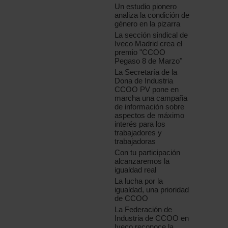
Un estudio pionero
analiza la condición de
género en la pizarra
La sección sindical de
Iveco Madrid crea el
premio "CCOO
Pegaso 8 de Marzo"
La Secretaría de la
Dona de Industria
CCOO PV pone en
marcha una campaña
de información sobre
aspectos de máximo
interés para los
trabajadores y
trabajadoras
Con tu participación
alcanzaremos la
igualdad real
La lucha por la
igualdad, una prioridad
de CCOO
La Federación de
Industria de CCOO en
Iveco reconoce la