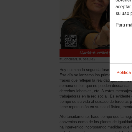
aceptar 
su uso 
Para má
#ConciliarEsCosaDe2
Hoy culmina la segunda fase de esta camp
Política
Ese día se lanzaron los primeros mensajes 
frases que reflejan la realidad que aún h
semana en los que no pueden descansar, d
derechos laborales, etc. A estos mensaje
trabajadoras en la red social. Es eviden
tiempo de su vida al cuidado de terceras
tiene repercusión en su salud física, menta
Afortunadamente, hace tiempo que la negoc
convenios como de los planes de igualdad,
ha intervenido incorporando medidas que f