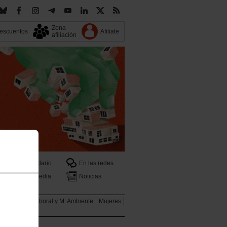
Zona
escuentos
Afiliate
afiliación
Calendario
En las redes
Multimedia
Noticias
ales
Salud Laboral y M. Ambiente
Mujeres