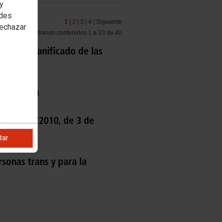
 y
edes
1 |
2 |
3 |
4 |
Siguiente
rechazar
Mostrando contenidos 1 a 10 de 40
njunto planificado de las
as
la Empresa
rgánica 2/2010, de 3 de
tar
rsonas trans y para la