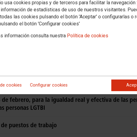
io usa cookies propias y de terceros para facilitar la navegación
 información de estadísticas de uso de nuestros visitantes. Pu
todas las cookies pulsando el botón 'Aceptar' o configurarlas o 
pulsando el botón 'Configurar cookies'
/2024, de 8 de octubre, por el que se desarrolla el co
s información consulta nuestra
Política de cookies
 discrdiminación de las personas LGTBI en las empres
/2023, de 3 de mayo, sobre el distintito Igualdad en 
23, de 28 de febrero, por la que se modifica la Ley O
oductiva y de la interrupción voluntaria del embarazo
 de cookies
Configurar cookies
Acep
de febrero, para la igualdad real y efectiva de las pe
las personas LGTBI
 de puestos de trabajo