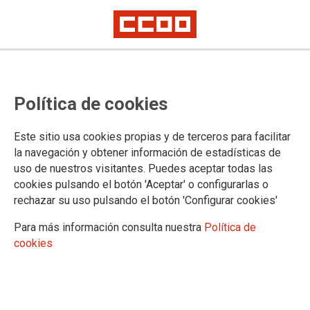
Un gran acto en Madrid pone el
Política de cookies
broche final a los actos en
homenaje a Marcelino Camacho
Este sitio usa cookies propias y de terceros para facilitar
la navegación y obtener información de estadísticas de
uso de nuestros visitantes. Puedes aceptar todas las
En el acto (
Lunes 29 de octubre, Auditorio Marcelino
cookies pulsando el botón 'Aceptar' o configurarlas o
Camacho (Lope de Vega, 40
), a las 19 horas), que será
rechazar su uso pulsando el botón 'Configurar cookies'
conducido por la actriz María Barranco, intervendrán los
secretarios generales de CCOO, PCE e IU y la alcaldesa de
Para más información consulta nuestra
Política de
Madrid, y contará con las actuaciones musicales de Manuel
cookies
Gerena, Juan Pinilla y Víctor Manuel y la lectura de poemas a
cargo de Maite Blasco, José Manuel Cervino, Luis García
Montero y Ana Belén, además de la proyección de diversos
vídeos. Previamente darán la bienvenida Yenia y Marcel
Camacho.
El acto se podrá seguir en directo desde la web