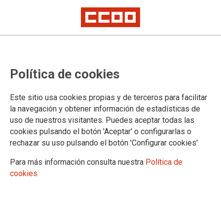
SE ACERCA UN NUEVO 8 DE MARZO
#8MSiempre: Cambia lo
Política de cookies
establecido, escribe tus reglas,
haz tu propio juego
Este sitio usa cookies propias y de terceros para facilitar
la navegación y obtener información de estadísticas de
uso de nuestros visitantes. Puedes aceptar todas las
TU ESFUERZO
, tu valía y tu trabajo no pueden perder la
cookies pulsando el botón 'Aceptar' o configurarlas o
partida, si no es justo, cambia el juego #8MSiempre.
rechazar su uso pulsando el botón 'Configurar cookies'
07/02/2019.
Para más información consulta nuestra
Política de
cookies
¡A LUCHAR!
así comienza nuestra
historia, a luchar por demostrar lo
que valemos, por superar los mil y
un obstáculos que existen en
nuestro camino en la infancia, en la