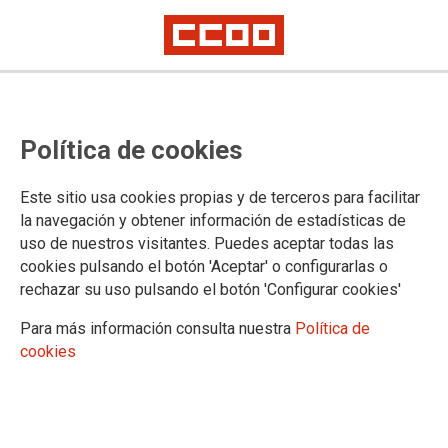
Unai Sordo llama a "inundar las
Política de cookies
calles el 8 de Marzo con una
marea violeta"
Este sitio usa cookies propias y de terceros para facilitar
la navegación y obtener información de estadísticas de
uso de nuestros visitantes. Puedes aceptar todas las
“Queremos hacer un 8 de marzo masivo, en confluencia con
cookies pulsando el botón 'Aceptar' o configurarlas o
el movimiento feminista, que sea un “dique de contención
rechazar su uso pulsando el botón 'Configurar cookies'
violeta” ante las políticas y los discursos neo machistas”. De
esta manera, ha convocado el secretario general de CCOO,
Para más información consulta nuestra
Política de
Unai Sordo, a llenar las calles con cientos de miles de
cookies
mujeres, y también de hombres, y a hacer paros el 8 de
marzo para que no haya ni un paso atrás en la lucha por la
igualdad.
Vídeo de la intervención de Unai Sordo
07/03/2019.