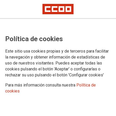
Teletrabajo sí, pero con garantías
Política de cookies
La negociación colectiva emerge como el instrumento
Este sitio usa cookies propias y de terceros para facilitar
imprescindible para una implantación y promoción del
la navegación y obtener información de estadísticas de
teletrabajo controlada, regulada y con garantías de que se
uso de nuestros visitantes. Puedes aceptar todas las
respetan todos nuestros derechos, como forma de trabajo
cookies pulsando el botón 'Aceptar' o configurarlas o
complementaria a la actividad laboral presencial.
Artículo
de Carlos Gutiérrez, secretario de Juventud y Nuevas
rechazar su uso pulsando el botón 'Configurar cookies'
Realidades del Trabajo de CCOO, publicado en el diario.es
Para más información consulta nuestra
Política de
18/05/2020.
cookies